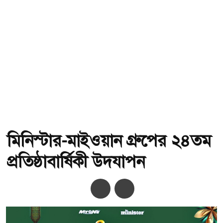
মিনিস্টার-মাইওয়ান গ্রুপের ২৪তম
প্রতিষ্ঠাবার্ষিকী উদযাপন
অ-
অ+