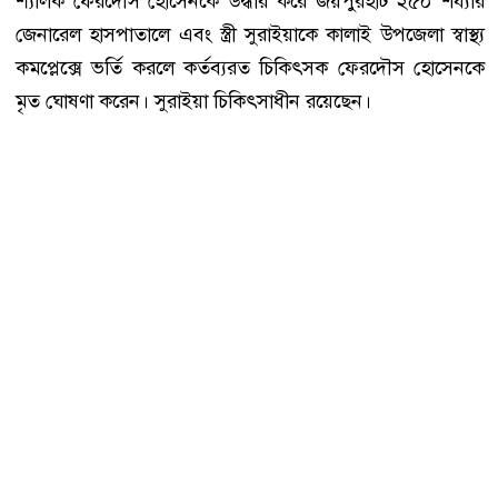
শ্যালক ফেরদৌস হোসেনকে উদ্ধার করে জয়পুরহাট ২৫০ শয্যার
জেনারেল হাসপাতালে এবং স্ত্রী সুরাইয়াকে কালাই উপজেলা স্বাস্থ্য
কমপ্লেক্সে ভর্তি করলে কর্তব্যরত চিকিৎসক ফেরদৌস হোসেনকে
মৃত ঘোষণা করেন। সুরাইয়া চিকিৎসাধীন রয়েছেন।