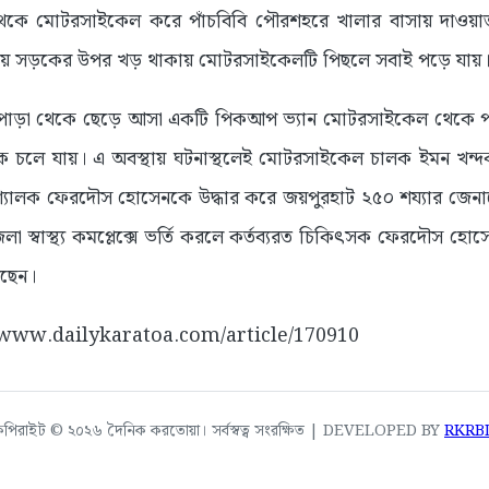
কে মোটরসাইকেল করে পাঁচবিবি পৌরশহরে খালার বাসায় দাওয়াত
ায় সড়কের উপর খড় থাকায় মোটরসাইকেলটি পিছলে সবাই পড়ে যায়
পাড়া থেকে ছেড়ে আসা একটি পিকআপ ভ্যান মোটরসাইকেল থেকে প
েকে চলে যায়। এ অবস্থায় ঘটনাস্থলেই মোটরসাইকেল চালক ইমন খন্দ
্যালক ফেরদৌস হোসেনকে উদ্ধার করে জয়পুরহাট ২৫০ শয্যার জেনারেল
া স্বাস্থ্য কমপ্লেক্সে ভর্তি করলে কর্তব্যরত চিকিৎসক ফেরদৌস হ
েছেন।
://www.dailykaratoa.com/article/170910
কপিরাইট © ২০২৬ দৈনিক করতোয়া। সর্বস্বত্ব সংরক্ষিত | DEVELOPED BY
RKRB