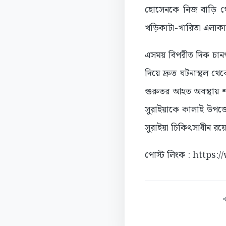
হোসেনকে নিজ বাড়ি থে
খড়িকাটা-খারিতা এলাক
এসময় বিপরীত দিক চান
দিয়ে দ্রুত ঘটনাস্থল থ
গুরুতর আহত অবস্থায় শ
সুরাইয়াকে কালাই উপজেল
সুরাইয়া চিকিৎসাধীন রয়
পোস্ট লিংক : https