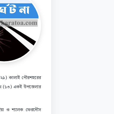
র (২৯) কালাই পৌরশহরের
সেন (১৩) একই উপজেলার
রাইয়া ও শ্যালক ফেরদৌস