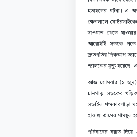
হতাহতের ঘটনা। এ অ
ক্ষেতলালে মোটরসাইকেলে
দাওয়াত খেতে যাওয়া
আরোহীই সড়কে পড়ে 
দ্রুতগতির পিকআপ ভ্য
শ্যালকের মৃত্যু হয়েছে।
আজ সোমবার (১ জুন) ব
চানপাড়া সড়কের খড়িকাট
সড়াইল খন্দকারপাড়া ম
হারুঞ্জা গ্রামের শামছুল
পরিবারের বরাত দিয়ে ও