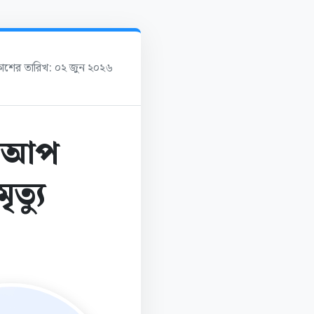
রকাশের তারিখ: ০২ জুন ২০২৬
িকআপ
ত্যু