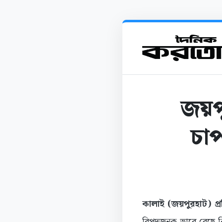
জয়প
চাপ
কালাই (জয়পুরহাট) প্র
বিপদজনক ভাবে বেছে ন