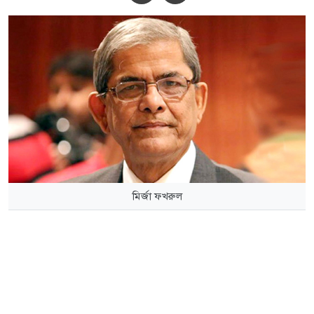
মির্জা ফখরুল