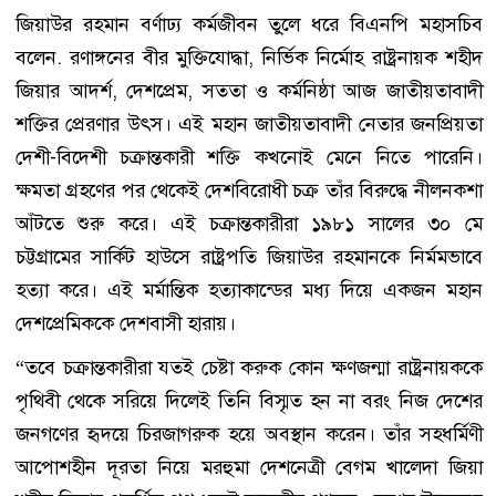
জিয়াউর রহমান বর্ণাঢ্য কর্মজীবন তু্লে ধরে বিএনপি মহাসচিব
বলেন. রণাঙ্গনের বীর মুক্তিযোদ্ধা, নির্ভিক নির্মোহ রাষ্ট্রনায়ক শহীদ
জিয়ার আদর্শ, দেশপ্রেম, সততা ও কর্মনিষ্ঠা আজ জাতীয়তাবাদী
শক্তির প্রেরণার উৎস। এই মহান জাতীয়তাবাদী নেতার জনপ্রিয়তা
দেশী-বিদেশী চক্রান্তকারী শক্তি কখনোই মেনে নিতে পারেনি।
ক্ষমতা গ্রহণের পর থেকেই দেশবিরোধী চক্র তাঁর বিরুদ্ধে নীলনকশা
আঁটতে শুরু করে। এই চক্রান্তকারীরা ১৯৮১ সালের ৩০ মে
চট্টগ্রামের সার্কিট হাউসে রাষ্ট্রপতি জিয়াউর রহমানকে নির্মমভাবে
হত্যা করে। এই মর্মান্তিক হত্যাকান্ডের মধ্য দিয়ে একজন মহান
দেশপ্রেমিককে দেশবাসী হারায়।
“তবে চক্রান্তকারীরা যতই চেষ্টা করুক কোন ক্ষণজন্মা রাষ্ট্রনায়ককে
পৃথিবী থেকে সরিয়ে দিলেই তিনি বিস্মৃত হন না বরং নিজ দেশের
জনগণের হৃদয়ে চিরজাগরুক হয়ে অবস্থান করেন। তাঁর সহধর্মিণী
আপোশহীন দূরতা নিয়ে মরহুমা দেশনেত্রী বেগম খালেদা জিয়া