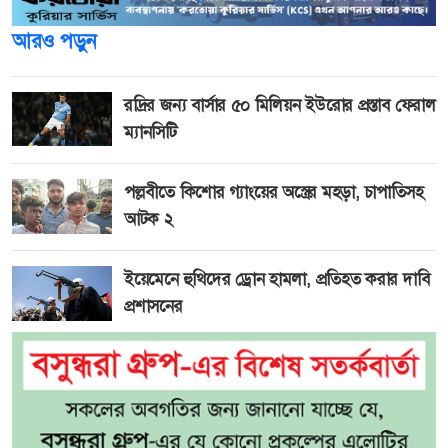
আরও পড়ুন
রদ্রির জন্য বার্সার ৫০ মিলিয়ন ইউরোর প্রস্তাব ফেরাল
ম্যানসিটি
পল্লবীতে কিশোর গ্যাংয়ের অস্ত্রের মহড়া, চাপাতিসহ
আটক ২
ইয়েমেনে হুথিদের ড্রোন হামলা, প্রতিহত করার দাবি
প্রশাসনের