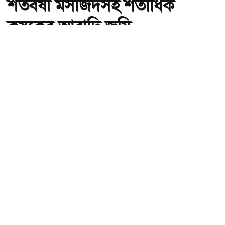
শতবর্ষী মসজিদসহ শতাধিক
কৃষকের আবাদি জমি
অ-
অ+
প্রতিকী ছবি