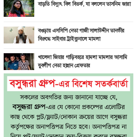
বাড়তি বিদ্যুৎ বিল বিতর্ক, যা বললেন তাসনিম জারা
বগুড়ায় এসসিপি নেতা গাজী সালাউদ্দীন তানভীর
বিরুদ্ধে সাইবার ট্রাইব্যুনালে মামলা
খালেদা জিয়ার গাড়িবহরে হামলা মামলার আসামি
যুবলীগ নেতা হান্নান গ্রেফতার