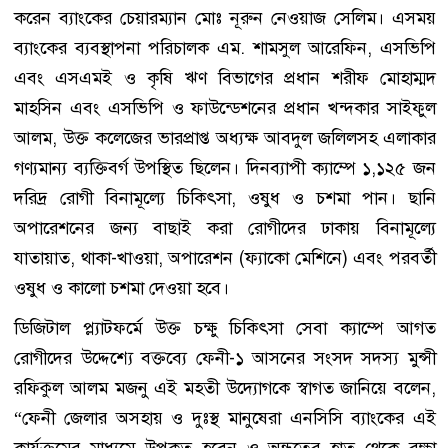
করেন ব্যাংকের চেয়ারম্যান মোঃ নূরুন নেওয়াজ সেলিম। এসময়
ব্যাংকের ব্যবস্থাপনা পরিচালক এম. শামসুল আরেফিন, এসভিপি
এবং এসএমই ও কৃষি ঋণ বিভাগের প্রধান শরীফ মোহাম্মদ
মাহসিন এবং এসভিপি ও ফাউন্ডেশনের প্রধান খন্দকার সাইফুল
আলম, উক্ত কলেজের ভারপ্রাপ্ত অধ্যক্ষ আবদুল জলিলসহ এলাকার
গণ্যমান্য ব্যক্তিবর্গ উপস্থিত ছিলেন। দিনব্যাপী ক্যাম্পে ১,১২৫ জন
দরিদ্র রোগী বিনামূল্যে চিকিৎসা, ওষুধ ও চশমা পান। ছানি
অপারেশনের জন্য বাছাই করা রোগীদের ঢাকায় বিনামূল্যে
যাতায়াত, থাকা-খাওয়া, অপারেশন (ফ্যাকো মেশিনে) এবং পরবর্তী
ওষুধ ও কালো চশমা দেওয়া হবে।
ডিজিটাল প্ল্যাটফর্মে উক্ত চক্ষু চিকিৎসা সেবা ক্যাম্পে আগত
রোগীদের উদ্দেশ্যে বক্তব্যে ফেনী-১ আসনের সংসদ সদস্য মুন্সী
রফিকুল আলম মজনু এই মহতী উদ্যোগকে স্বাগত জানিয়ে বলেন,
“ফেনী জেলার অসহায় ও দুঃস্থ মানুষেরা এনসিসি ব্যাংকের এই