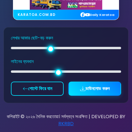
KARATOA.COM.BD
Daily Karatoa
লেখার আকার ছোট-বড় করুন
লাইনের ব্যবধান
পোস্টে ফিরে যান
ডাউনলোড করুন
কপিরাইট © ২০২৬ দৈনিক করতোয়া। সর্বস্বত্ব সংরক্ষিত | DEVELOPED BY
RKRBD