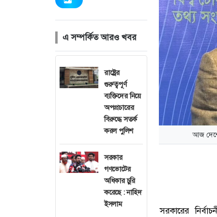
এ সম্পর্কিত আরও খবর
রাষ্ট্রের
গুরুত্বপূর্ণ
ব্যক্তিদের নিয়ে
অপপ্রচারের
বিরুদ্ধে সতর্ক
করল পুলিশ
আজ দেশের 
সরকার
গণভোটের
অধিকার চুরি
করেছে : নাহিদ
ইসলাম
সরকারের নির্বা