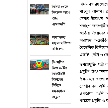
বিমানবন্দরগুলোতে 
লিবিয়া থেকে
মাহবুব আনাম। রো
ফিরলেন আরও
সেবার উদ্বোধন শে
৩৪০
বাংলাদেশি
শতাংশ জনগোষ্ঠী
জাতীয় উন্নয়নের
ডাকা হচ্ছে
নিরাপদ, অন্তর্ভ
সংসদের বিশেষ
বৈদেশিক বিনিয়োগ, 
অধিবেশন
এআই, ডেটা ও সেমিকন
ডিএমপির
তথ্যপ্রযুক্তি মন্
ডিপ্লোমেটিক
প্রযুক্তি উৎপাদন
সিকিউরিটি
‘মেড ইন বাংলাদে
বিভাগের
ডিসিকে
স্লোগান নয়, এটি 
সদরদপ্তরে
রূপরেখা। তিনি আ
সংযুক্ত
খাতকে প্রবৃদ্ধি ও