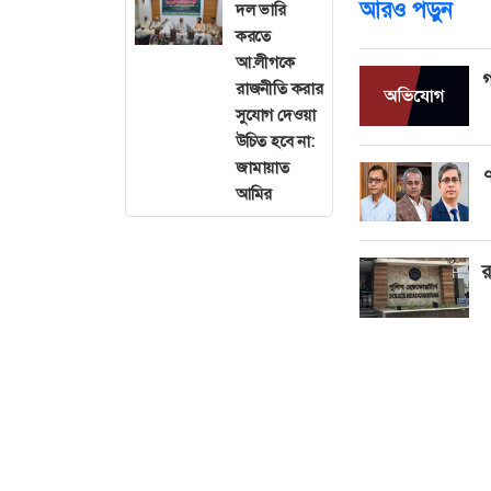
আরও পড়ুন
দল ভারি
করতে
আ.লীগকে
গ
রাজনীতি করার
সুযোগ দেওয়া
উচিত হবে না:
জামায়াত
৭
আমির
র