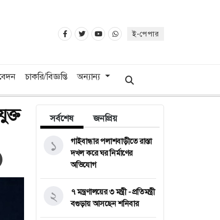
ই-পেপার
িবেদন
চাকরি/বিজ্ঞপ্তি
অন্যান্য
ক্ত
সর্বশেষ
জনপ্রিয়
গাইবান্ধার পলাশবাড়ীতে রাস্তা
১
দখল করে ঘর নির্মাণের
অভিযোগ
৭ মন্ত্রণালয়ের ৩ মন্ত্রী - প্রতিমন্ত্রী
২
বগুড়ায় আসছেন শনিবার