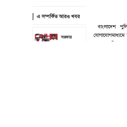
এ সম্পর্কিত আরও খবর
সরকার
গণভোটের
অধিকার চুরি
করেছে : নাহিদ
ইসলাম
লিবিয়া থেকে
ফিরলেন আরও
৩৪০
বাংলাদেশি
বাংলাদেশ পুলিশ
ডাকা হচ্ছে
সংসদের বিশেষ
যোগাযোগমাধ্যমে ছড়