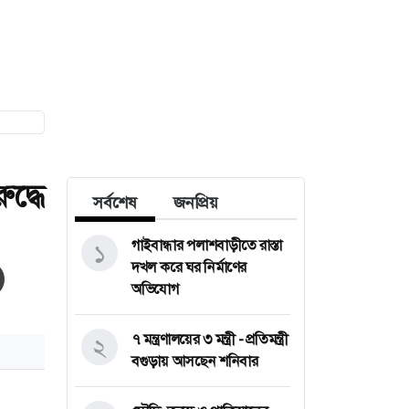
ুদ্ধে
সর্বশেষ
জনপ্রিয়
গাইবান্ধার পলাশবাড়ীতে রাস্তা
১
দখল করে ঘর নির্মাণের
অভিযোগ
৭ মন্ত্রণালয়ের ৩ মন্ত্রী - প্রতিমন্ত্রী
২
বগুড়ায় আসছেন শনিবার