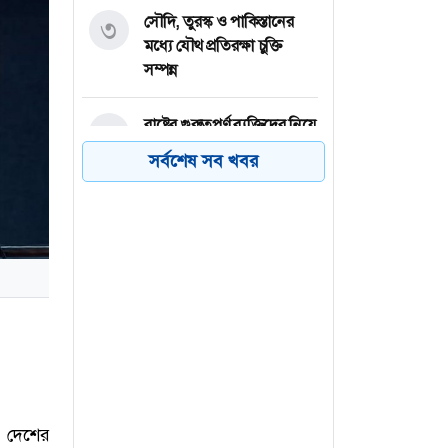
সৌদি, তুরস্ক ও পাকিস্তানের
৩
মধ্যে যৌথ প্রতিরক্ষা চুক্তি
সম্পন্ন
রাষ্ট্রের গুরুত্বপূর্ণ ব্যক্তিদের নিয়ে
৪
অপপ্রচারের বিরুদ্ধে সতর্ক করল
সর্বশেষ সব খবর
পুলিশ
যেমন অন্তর চান আল্লাহ
৫
সরকার গণভোটের অধিকার চুরি
৬
করেছে : নাহিদ ইসলাম
 দেশের