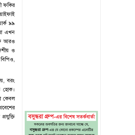
্রী ফকির
ওয়াইফাই
ার্ক ৯৯
ামো এখন
গকে আরও
দেশীয় ও
, বিপিও,
 নয়, বরং
িত হোক।
ণা কেবল
্রবেশের
রযুক্তি