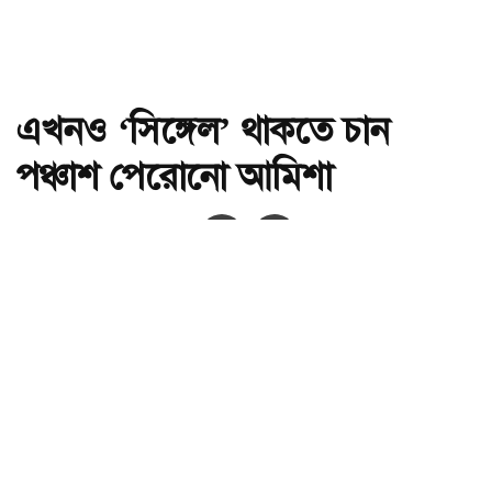
এখনও ‘সিঙ্গেল’ থাকতে চান
পঞ্চাশ পেরোনো আমিশা
অ-
অ+