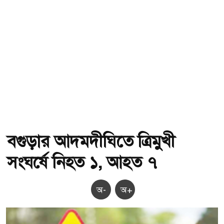
বগুড়ার আদমদীঘিতে ত্রিমুখী
সংঘর্ষে নিহত ১, আহত ৭
অ-
অ+