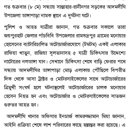
গত শুক্রবার (৮ মে) সন্ধ্যায় সান্তাহার-রানীনগর সড়কের আদমদীঘি
উপজেলা ডাঙ্গাপাড়া নামক স্থানে এ দুর্ঘটনা ঘটে।
পুলিশ ও আহত যাত্রীরা জানান, গত শুক্রবার সকালে তারা
জয়পুরহাট জেলার পাঁচবিবি উপজেলার রামভদ্রপুর গ্রামের মনোয়ার
হোসেনের ব্যাটারিচালিত অটোচার্জারযোগে (টমটম) একই এলাকার
রাফিয়া খাতুন, রাজিয়া সুলতানাসহ ৫ যাত্রী চিকিৎসার উদ্দেশ্যে
নাটোরের নলডাঙ্গা যান। সেখানে চিকিৎসা শেষে বাড়ি ফেরার পথে
সন্ধ্যায় আদমদীঘির ডাঙ্গাপাড়া মোড় এলাকায় পৌঁছিলে বিপরীত
দিক থেকে আসা ট্রাক্টর ও মোটরসাইকেলের সাথে অটোচার্জারের
ত্রিমুখী সংঘর্ষ হলে ঘটনাস্থলেই অটোচার্জারের চালক মনোয়ার
হেসেন নিহত হন এবং অটোচার্জার ও মোটরসাইকেলের সাতজন
গুরুতর আহত হন।
আদমদীঘি থানার অফিসার ইনচার্জ কামরুজ্জামান মিয়া জানান,
আইনি প্রক্রিয়া শেষে লাশ পরিবারের কাছে হস্তান্তর করা হয়েছে। এ