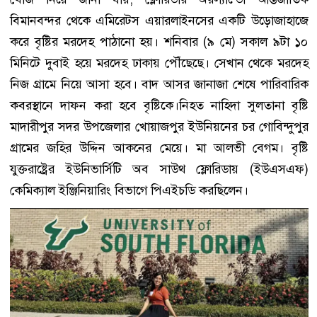
বিমানবন্দর থেকে এমিরেটস এয়ারলাইনসের একটি উড়োজাহাজে
করে বৃষ্টির মরদেহ পাঠানো হয়। শনিবার (৯ মে) সকাল ৯টা ১০
মিনিটে দুবাই হয়ে মরদেহ ঢাকায় পৌঁছেছে। সেখান থেকে মরদেহ
নিজ গ্রামে নিয়ে আসা হবে। বাদ আসর জানাজা শেষে পারিবারিক
কবরস্থানে দাফন করা হবে বৃষ্টিকে।নিহত নাহিদা সুলতানা বৃষ্টি
মাদারীপুর সদর উপজেলার খোয়াজপুর ইউনিয়নের চর গোবিন্দুপুর
গ্রামের জহির উদ্দিন আকনের মেয়ে। মা আলভী বেগম। বৃষ্টি
যুক্তরাষ্ট্রের ইউনিভার্সিটি অব সাউথ ফ্লোরিডায় (ইউএসএফ)
কেমিক্যাল ইঞ্জিনিয়ারিং বিভাগে পিএইচডি করছিলেন।