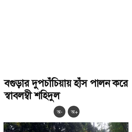
বগুড়ার দুপচাঁচিয়ায় হাঁস পালন করে
স্বাবলম্বী শহিদুল
অ-
অ+