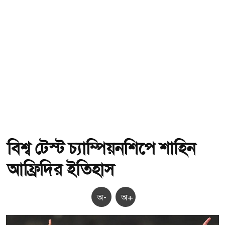
বিশ্ব টেস্ট চ্যাম্পিয়নশিপে শাহিন
আফ্রিদির ইতিহাস
অ-
অ+