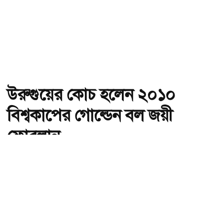
উরুগুয়ের কোচ হলেন ২০১০
বিশ্বকাপের গোল্ডেন বল জয়ী
ফোরলান
অ-
অ+