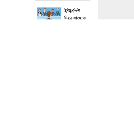
ইন্টারভিউ
দিতে যাওয়ার
আগে যে
মৌলিক
প্রশ্নগুলো জানা
জরুরি
বিদ্যুৎ বিল
কমাতে যেসব
অভ্যাস
বদলাবেন
লাইফস্টাইল ডেস্ক 
ভারতে উত্তর প্রদ
বসের প্রশংসা
এই প্রশ্ন। তিনি
পেলেও ভয়
Mother) হওয়ার প
লাগে? জানুন
এর কারন
ইন্ডিয়া টুডের এক