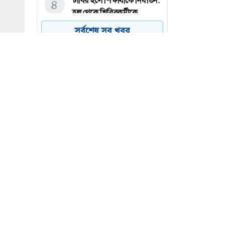
ঢাবির হলে শিক্ষার্থীকে নির্যাতন:
৪
হল থেকে শিবিরকর্মীকে
বহিষ্কার
সর্বশেষ সব খবর
পাবনার সুজানগরের পদ্মা
৫
নদীতে নিষিদ্ধ জাল দিয়ে পোনা
মাছ নিধন
জুলাই স্মৃতি জাদুঘরে কতটা
৬
ফুটে উঠেছে গণঅভ্যুত্থানের
চিত্র?
ই সমান?
ে এসেছে
(Expert
 বিতর্ক