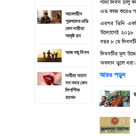
গাধা দিবস চালু ক
এত কাজ করেও গা
আবেগহীন
পুরুষদের প্রতি
এরপর তিনি একটি
কেন নারীরা
উদ্যোগেই ২০১৮ 
আকৃষ্ট হন
বছর ৮ মে দিবসটি
আজ বন্ধু দিবস
দিবসটির মূল উদ্দে
অবদান তুলে ধরা।
আরও পড়ুন
নারীরা ব্যাগে
সব সময় কেন
লিপস্টিক
জ
রাখেন
চ