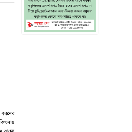
ক ধরনের
িকিৎসায়
 যাচ্ছে