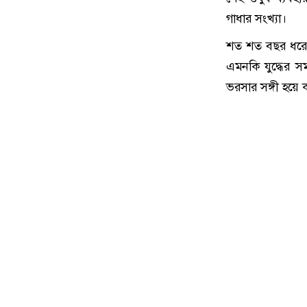
গাধার সংখ্যা।
শত শত বছর ধরে গ
এমনকি যুদ্ধের সম
ভরসার সঙ্গী হয়ে 