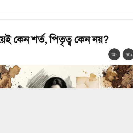
িয়েই কেন শর্ত, পিতৃত্ব কেন নয়?
অ-
অ+