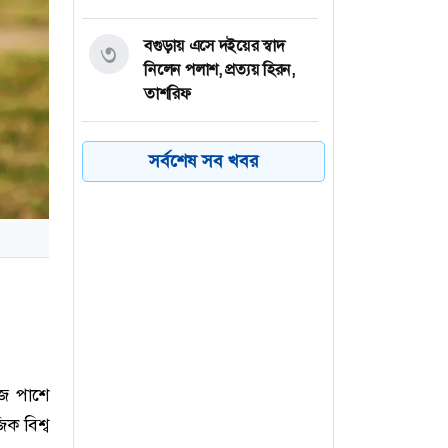
বগুড়ায় এসে দইয়ের স্বাদ
৩
নিলেন পলাশ, প্রত্যয় হিরন,
তাশরিফ
জাদুঘরে রাখা লাল ফোনে
৪
সর্বশেষ সব খবর
হাসিনার নির্দেশনা শুনে হতবাক
দর্শনার্থীরা
রাষ্ট্রপতি নির্বাচনের ভোটার
৫
তালিকা প্রকাশ, ভোট দেবেন
৩৪৯ এমপি
ইয়েমেনে সরকারি বাহিনীর
৬
ক্যাম্পে হুথিদের হামলা, ৩০
জে পাশে
সেনা নিহত
িক বিশ্ব