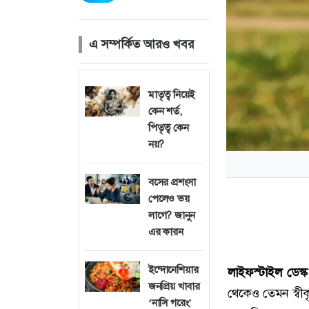
এ সম্পর্কিত আরও খবর
মাতৃত্ব নিয়েই
কেন শর্ত,
পিতৃত্ব কেন
নয়?
বসের প্রশংসা
পেলেও ভয়
লাগে? জানুন
এর কারন
ইন্দোনেশিয়ার
লাইফস্টাইল ডেস্
জনপ্রিয় খাবার
থেকেও তেমন স্বীকৃ
‘নাসি গরেং’