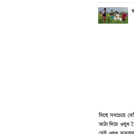
ব
বিশ্বে সবচেয়ে ব
আঠা দিয়ে ওষুধ ত
সেই ওষুধ ব্যবহা