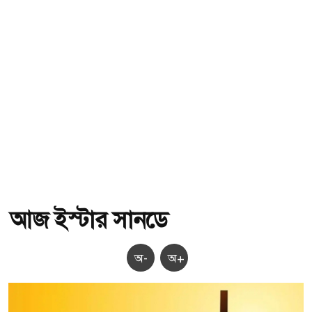
আজ ইস্টার সানডে
অ-
অ+