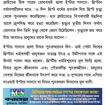
ফ্রাইডের ঠিক পরের রোববারই হলো ইস্টার সানডে। খ্রিস্টান
ধর্মাবলম্বীদের মতে, ‘এ দিন খ্রিস্ট ধর্মের প্রবর্তক যিশু খ্রিস্ট মৃত্যু
থেকে পুনরুত্থান করেছিলেন। গুড ফ্রাইডেতে বিপথগামী ইহুদিরা
তাকে ক্রুশবিদ্ধ করে হত্যা করেছিল। মৃত্যুর তৃতীয় দিবস অর্থাৎ
রোববার দিন তিনি মৃত্যু থেকে জেগে উঠেছিলেন। মৃত্যুকে জয় করে
যিশু আবারও মানুষের মাঝে ফিরে আসেন।’
ইস্টার সানডে হলো যিশুর পুনরুত্থানের দিন। তাই গোটা বিশ্বের
খ্রিস্টান ধর্মাবলম্বী মানুষজন অত্যন্ত উৎহ ও উদ্দীপনার সঙ্গে এই
দিনটা পালন করে থাকেন। খ্রিস্টীয় ধর্মবিশ্বাসের মূল ভিত্তি হলো,
যিশুর ক্রুশে জীবনদান এবং গৌরবদীপ্ত পুনরুজ্জীবন। মানুষের
সেবায় নিজের জীবনকে উৎসর্গ করে সত্য ও সুন্দরের পথে এগিয়ে
যাওয়াই ইস্টার সানডে বা যিশুর পুনরুত্থান দিবসের মূল বাণী।