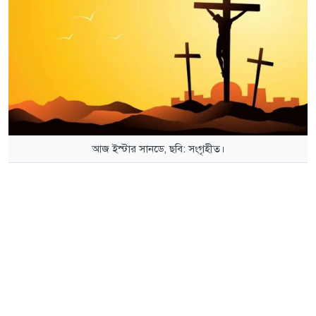
আজ ইস্টার সানডে, ছবি: সংগৃহীত।