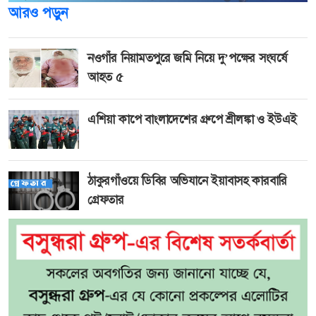
আরও পড়ুন
নওগাঁর নিয়ামতপুরে জমি নিয়ে দু’পক্ষের সংঘর্ষে
আহত ৫
এশিয়া কাপে বাংলাদেশের গ্রুপে শ্রীলঙ্কা ও ইউএই
ঠাকুরগাঁওয়ে ডিবির অভিযানে ইয়াবাসহ কারবারি
গ্রেফতার