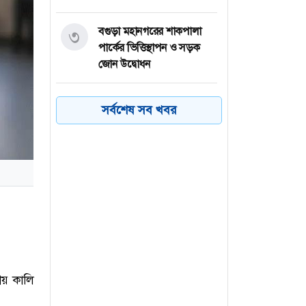
বগুড়া মহানগরের শাকপালা
৩
পার্কের ভিত্তিস্থাপন ও সড়ক
জোন উদ্বোধন
বঙ্গোপসাগরে লঘুচাপ : কমতে
৪
সর্বশেষ সব খবর
পারে দিনের তাপমাত্রা
প্রাইভেট পড়ালেই এমপিও
৫
বাতিল হবে শিক্ষকদের:
প্রতিমন্ত্রী পুতুল
যুক্তরাষ্ট্র সব শর্ত মানলেই খুলবে
৬
হরমুজ প্রণালি: ইরান
য় কালি