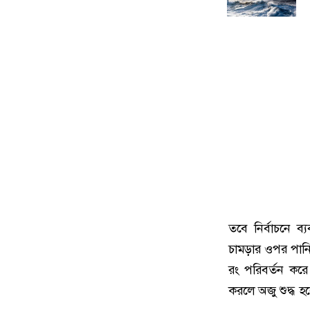
তবে নির্বাচনে ব
চামড়ার ওপর পানি
রং পরিবর্তন করে
করলে অজু শুদ্ধ হব