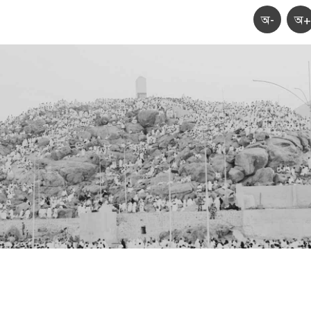
অ-
অ+
মহানবীর (সা.) শেষ বিদায়ের ক্ষণ