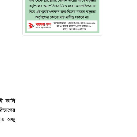
এই কালি
রিভাগের
থায় অজু