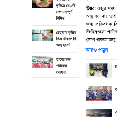
দৃষ্টিতে যে ৫টি
উত্তর:
অজুর সময় য
পেশা সম্পূর্ণ
অজু হয় না। তাই
নিষিদ্ধ
জন্য প্রতিবন্ধক
জিনিসগুলো পানির 
চেহারায় কৃত্রিম
তিল থাকলে কি
লেগে থাকলে অজু শ
অজু হবে?
আরও পড়ুন
হাবের হজ
প্যাকেজ
জ
ঘোষণা
ব
ব