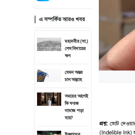
এ সম্পর্কিত আরও খবর
মহানবীর (সা.)
শেষ বিদায়ের
ক্ষণ
যেমন অন্তর
চান আল্লাহ
সময়ের আগেই
কি ফরজ
নামাজ পড়া
যায়?
প্রশ্ন:
ভোট দেওয়ার 
(Indelible Ink) 
ইসলামের