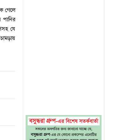
কে গেলে
 পানির
িপসহ যে
 চামড়ায়