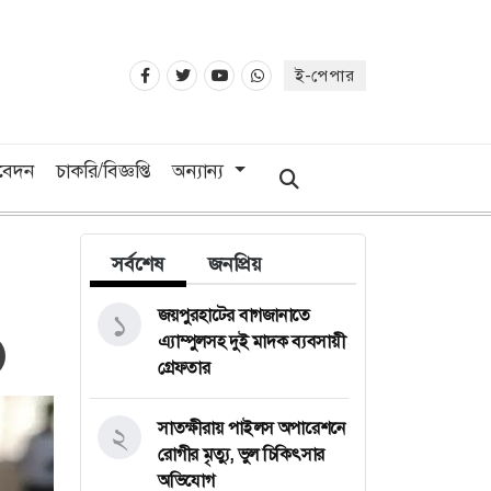
ই-পেপার
িবেদন
চাকরি/বিজ্ঞপ্তি
অন্যান্য
সর্বশেষ
জনপ্রিয়
জয়পুরহাটের বাগজানাতে
১
এ্যাম্পুলসহ দুই মাদক ব্যবসায়ী
গ্রেফতার
সাতক্ষীরায় পাইলস অপারেশনে
২
রোগীর মৃত্যু, ভুল চিকিৎসার
অভিযোগ