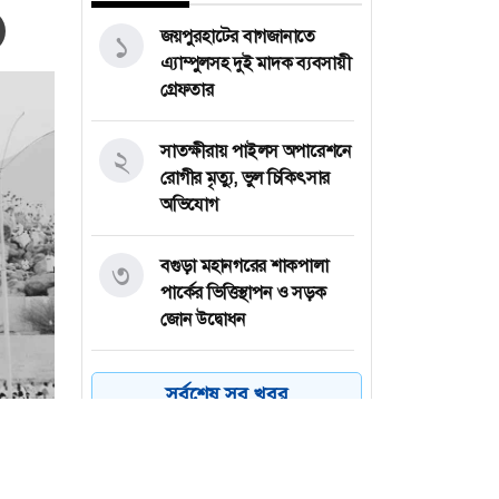
জয়পুরহাটের বাগজানাতে
১
এ্যাম্পুলসহ দুই মাদক ব্যবসায়ী
গ্রেফতার
সাতক্ষীরায় পাইলস অপারেশনে
২
রোগীর মৃত্যু, ভুল চিকিৎসার
অভিযোগ
বগুড়া মহানগরের শাকপালা
৩
পার্কের ভিত্তিস্থাপন ও সড়ক
জোন উদ্বোধন
বঙ্গোপসাগরে লঘুচাপ : কমতে
৪
সর্বশেষ সব খবর
পারে দিনের তাপমাত্রা
প্রাইভেট পড়ালেই এমপিও
৫
বাতিল হবে শিক্ষকদের: