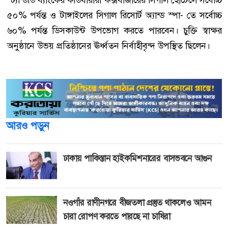
স্ট্যান্ডার্ড ব্যাংকের কার্ডধারীরা কক্সবাজারের সিগাল হোটেলে সর্বোচ্চ
৫০% পর্যন্ত ও টাঙ্গাইলের সিগাল রিসোর্ট অ্যান্ড স্পা- তে সর্বোচ্চ
৬০% পর্যন্ত ডিসকাউন্ট উপভোগ করতে পারবেন। চুক্তি স্বাক্ষর
অনুষ্ঠানে উভয় প্রতিষ্ঠানের ঊর্ধ্বতন নির্বাহীবৃন্দ উপস্থিত ছিলেন।
আরও পড়ুন
ঢাকায় পাকিস্তান হাইকমিশনারের বাসভবনে আগুন
নওগাঁর রাণীনগরে বীজতলা প্রস্তুত থাকলেও আমন
চারা রোপণ করতে পারছে না চাষিরা