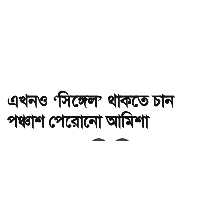
এখনও ‘সিঙ্গেল’ থাকতে চান
পঞ্চাশ পেরোনো আমিশা
অ-
অ+