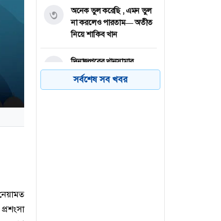
অনেক ভুল করেছি , এমন ভুল
৩
না করলেও পারতাম— অতীত
নিয়ে শাকিব খান
দিনাজপুরের খানসামার
৪
নিতাইগঞ্জ বাজারে অগ্নিকান্ডে
সর্বশেষ সব খবর
১৬টি দোকান পুড়ে গেছে
জয়পুরহাটের বাগজানাতে
৫
এ্যাম্পুলসহ দুই মাদক ব্যবসায়ী
গ্রেফতার
সাতক্ষীরায় পাইলস অপারেশনে
৬
রোগীর মৃত্যু, ভুল চিকিৎসার
অভিযোগ
 নেয়ামত
প্রশংসা