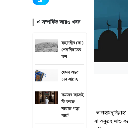
এ সম্পর্কিত আরও খবর
মহানবীর (সা.)
শেষ বিদায়ের
ক্ষণ
যেমন অন্তর
চান আল্লাহ
সময়ের আগেই
কি ফরজ
নামাজ পড়া
‘আলহামদুলিল্লাহ
যায়?
বা অনুগ্রহ লাভ 