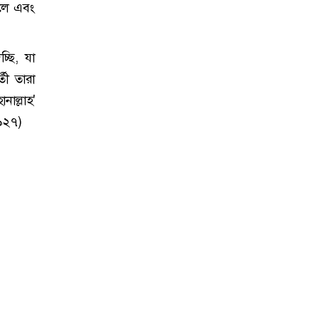
বলে এবং
্ছি, যা
তী তারা
াল্লাহ'
 ৯২৭)