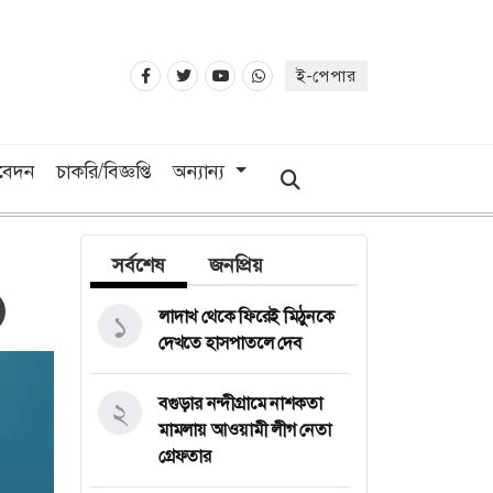
ই-পেপার
িবেদন
চাকরি/বিজ্ঞপ্তি
অন্যান্য
সর্বশেষ
জনপ্রিয়
লাদাখ থেকে ফিরেই মিঠুনকে
১
দেখতে হাসপাতলে দেব
বগুড়ার নন্দীগ্রামে নাশকতা
২
মামলায় আওয়ামী লীগ নেতা
গ্রেফতার