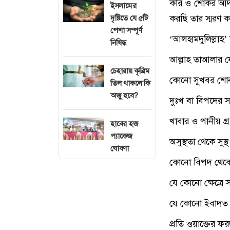
করি ও শোকর আদা
ইসলামের
করছি তার স্মরণ ক
দৃষ্টিতে যে ৫টি
পেশা সম্পূর্ণ
‘আলহামদুলিল্লাহ
নিষিদ্ধ
আল্লাহ তাআলার য
চেহারায় কৃত্রিম
কোনো সুখবর শোনার
তিল থাকলে কি
অজু হবে?
দুঃখ বা বিপদের সম
খাবার ও পানীয় গ্
হাবের হজ
প্যাকেজ
অসুস্থতা থেকে সুস
ঘোষণা
কোনো বিপদ থেকে 
যে কোনো ক্ষেত্রে
যে কোনো ইবাদত 
প্রতি ওয়াক্তের ফ