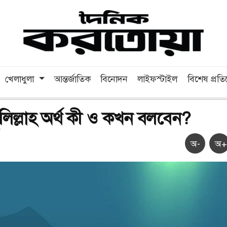
খেলাধুলা
আন্তর্জাতিক
বিনোদন
লাইফস্টাইল
বিশেষ প্রত
িল্লাহ অর্থ কী ও কখন বলবেন?
অ-
অ+