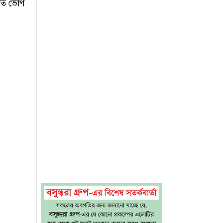
য়ত ভোগ