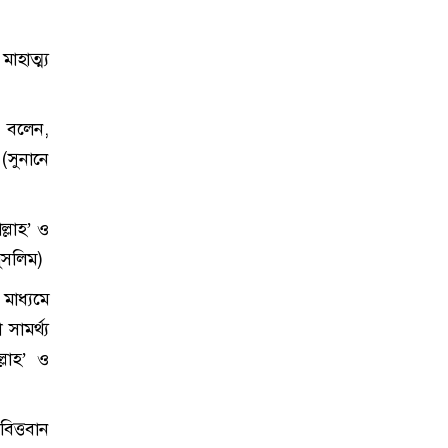
াহাত্ম্য
) বলেন,
 (সুনানে
্লাহ’ ও
ুসলিম)
মাধ্যমে
ামর্থ্য
্লাহ’ ও
বিত্তবান