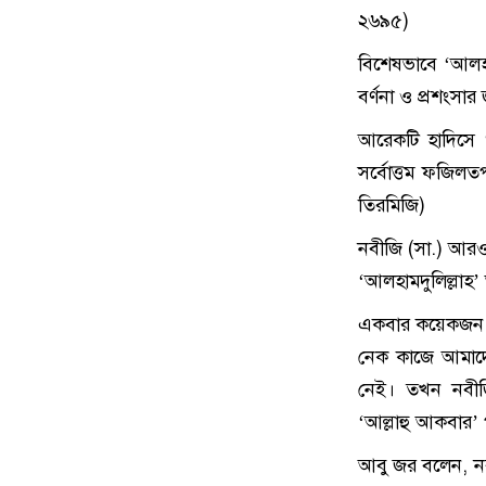
২৬৯৫)
বিশেষভাবে ‘আলহামদ
বর্ণনা ও প্রশংসার
আরেকটি হাদিসে ‘
সর্বোত্তম ফজিলতপূ
তিরমিজি)
নবীজি (সা.) আরও 
‘আলহামদুলিল্লাহ
একবার কয়েকজন দর
নেক কাজে আমাদে
নেই। তখন নবীজি 
‘আল্লাহু আকবার’ 
আবু জর বলেন, নবীজ