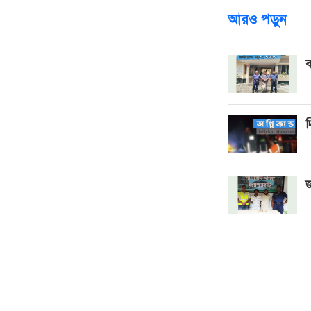
আরও পড়ুন
ব
দ
জ