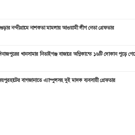
গুড়ার নন্দীগ্রামে নাশকতা মামলায় আওয়ামী লীগ নেতা গ্রেফতার
িনাজপুরের খানসামার নিতাইগঞ্জ বাজারে অগ্নিকান্ডে ১৬টি দোকান পুড়ে গে
য়পুরহাটের বাগজানাতে এ্যাম্পুলসহ দুই মাদক ব্যবসায়ী গ্রেফতার