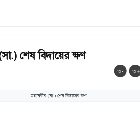
সা.) শেষ বিদায়ের ক্ষণ
অ-
অ+