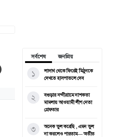
সর্বশেষ
জনপ্রিয়
লাদাখ থেকে ফিরেই মিঠুনকে
১
দেখতে হাসপাতলে দেব
বগুড়ার নন্দীগ্রামে নাশকতা
২
মামলায় আওয়ামী লীগ নেতা
গ্রেফতার
অনেক ভুল করেছি , এমন ভুল
৩
না করলেও পারতাম— অতীত