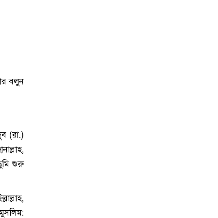
ার বলুন
ব (রা.)
াল্লাহ,
মি শুরু
লাল্লাহ,
মুসলিম: