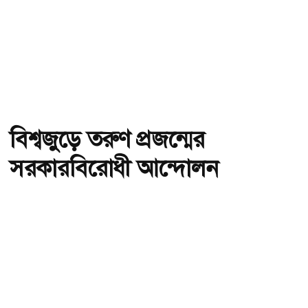
বিশ্বজুড়ে তরুণ প্রজন্মের
সরকারবিরোধী আন্দোলন
অ-
অ+