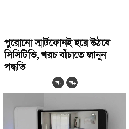
পুরোনো স্মার্টফোনই হয়ে উঠবে
সিসিটিভি, খরচ বাঁচাতে জানুন
পদ্ধতি
অ-
অ+