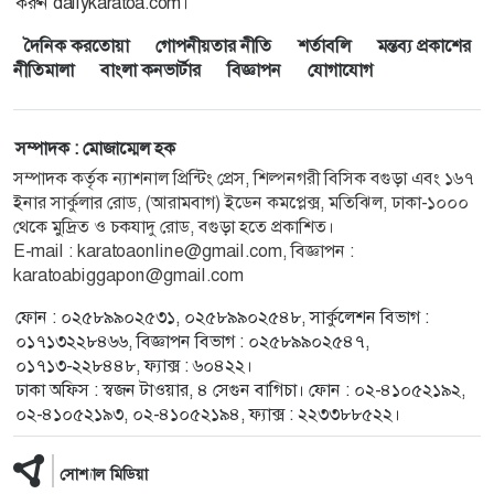
করুন dailykaratoa.com।
দৈনিক করতোয়া
গোপনীয়তার নীতি
শর্তাবলি
মন্তব্য প্রকাশের
নীতিমালা
বাংলা কনভার্টার
বিজ্ঞাপন
যোগাযোগ
সম্পাদক : মোজাম্মেল হক
সম্পাদক কর্তৃক ন্যাশনাল প্রিন্টিং প্রেস, শিল্পনগরী বিসিক বগুড়া এবং ১৬৭
ইনার সার্কুলার রোড, (আরামবাগ) ইডেন কমপ্লেক্স, মতিঝিল, ঢাকা-১০০০
থেকে মুদ্রিত ও চকযাদু রোড, বগুড়া হতে প্রকাশিত।
E-mail : karatoaonline@gmail.com, বিজ্ঞাপন :
karatoabiggapon@gmail.com
ফোন : ০২৫৮৯৯০২৫৩১, ০২৫৮৯৯০২৫৪৮, সার্কুলেশন বিভাগ :
০১৭১৩২২৮৪৬৬, বিজ্ঞাপন বিভাগ : ০২৫৮৯৯০২৫৪৭,
০১৭১৩-২২৮৪৪৮, ফ্যাক্স : ৬০৪২২।
ঢাকা অফিস : স্বজন টাওয়ার, ৪ সেগুন বাগিচা। ফোন : ০২-৪১০৫২১৯২,
০২-৪১০৫২১৯৩, ০২-৪১০৫২১৯৪, ফ্যাক্স : ২২৩৩৮৮৫২২।
সোশ্যাল মিডিয়া