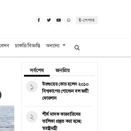
ই-পেপার
িবেদন
চাকরি/বিজ্ঞপ্তি
অন্যান্য
সর্বশেষ
জনপ্রিয়
উরুগুয়ের কোচ হলেন ২০১০
১
বিশ্বকাপের গোল্ডেন বল জয়ী
ফোরলান
শীর্ষ মাদক কারবারিদের
২
তালিকা প্রস্তুত করা হচ্ছে:
স্বরাষ্ট্রমন্ত্রী