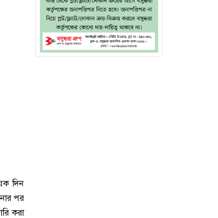
়েক দিন
টনার পর
জারি করা