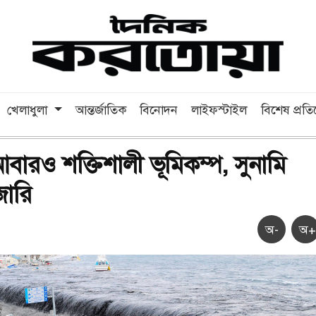
খেলাধুলা
আন্তর্জাতিক
বিনোদন
লাইফস্টাইল
বিশেষ প্রত
বারও শক্তিশালী ভূমিকম্প, সুনামি
জারি
অ-
অ+