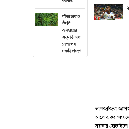
বরখাস্ত
২
গাঁজা চাষ ও
ঔষধি
ব্যবহারের
অনুমতি দিল
নেপালের
গণ্ডকী প্রদেশ
আলজাজিরা জানিয়েছ
আগে একই অঞ্চলে 
সরকার হোক্কাইদো থ