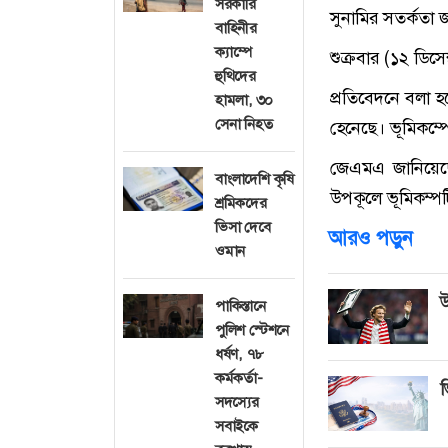
সরকারি
সুনামির সতর্কতা 
বাহিনীর
ক্যাম্পে
শুক্রবার (১২ ডিস
হুথিদের
প্রতিবেদনে বলা হয়
হামলা, ৩০
সেনা নিহত
হেনেছে। ভূমিকম্প
জেএমএ জানিয়েছে,
বাংলাদেশি কৃষি
উপকূলে ভূমিকম্পট
শ্রমিকদের
ভিসা দেবে
আরও পড়ুন
ওমান
উ
পাকিস্তানে
পুলিশ স্টেশনে
ধর্ষণ, ৭৮
কর্মকর্তা-
ভ
সদস্যের
সবাইকে