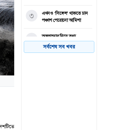
এখনও ‘সিঙ্গেল’ থাকতে চান
৩
পঞ্চাশ পেরোনো আমিশা
অস্ত্রভান্ডার নিয়ে তথ্য
৪
ফাঁসকারীদের কারাদণ্ডের
সর্বশেষ সব খবর
হুঁশিয়ারি ট্রাম্পের
বিএনপির সংসদ সদস্য
৫
বীথিকাকে আইনি নোটিশ
দিলেন আসিফ মাহমুদ
নতুন বিশ্বরেকর্ড গড়লেন জস
৬
বাটলার
দেশটিতে