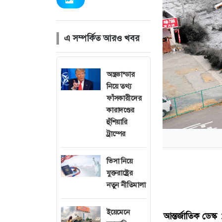
এ সম্পর্কিত আরও খবর
অস্ত্রভান্ডার
নিয়ে তথ্য
ফাঁসকারীদের
কারাদণ্ডের
হুঁশিয়ারি
ট্রাম্পের
ভিসা নিয়ে
যুক্তরাষ্ট্রের
নতুন নীতিমালা
ইয়েমেনে
আন্তর্জাতিক
ডেস্ক