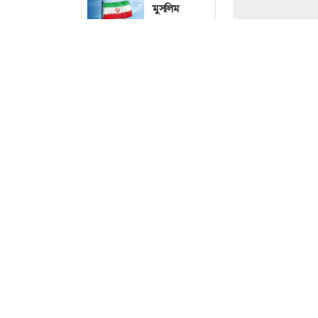
মুসলিম
দেশগুলোকে
ঐক্যের ডাক
ইরানের
ন্যাটোভুক্ত
দেশে হামলা
ছবি 
চালাতে পারে
রাশিয়া : মার্কিন
গোয়েন্দা
ট্রাম্পের ৪শ’
মিলিয়ন
আন্তর্জাতিক
ডেস্ক
ডলারের
নাকচ করে দিয়েছ
বলরুম প্রকল্প
বিরুদ্ধে কঠোর ব্য
আদালতে
স্থগিত
বৃহস্পতিবার (৬ 