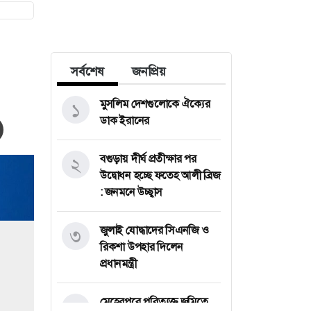
সর্বশেষ
জনপ্রিয়
মুসলিম দেশগুলোকে ঐক্যের
১
ডাক ইরানের
বগুড়ায় দীর্ঘ প্রতীক্ষার পর
২
উদ্বোধন হচ্ছে ফতেহ আলী ব্রিজ
: জনমনে উচ্ছ্বাস
জুলাই যোদ্ধাদের সিএনজি ও
৩
রিকশা উপহার দিলেন
প্রধানমন্ত্রী
মেহেরপুরে পরিত্যক্ত জমিতে
৪