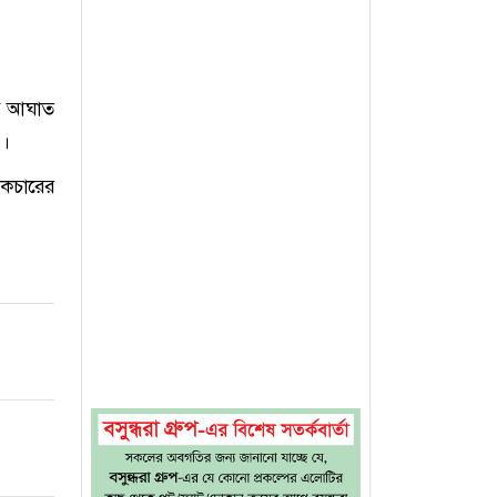
ম্প আঘাত
)।
েকচারের