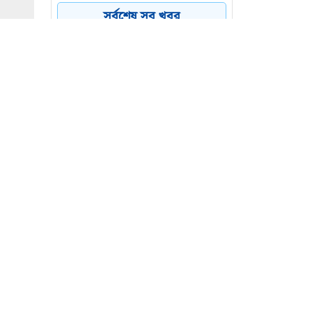
একাধিক মাইনসদৃশ বস্তুর
সর্বশেষ সব খবর
সন্ধান
অবৈধ বালু উত্তোলন বন্ধের
৫
দাবিতে আশুগঞ্জে মহাসড়ক
অবরোধ
দিল্লিতে বসে হাসিনার
৬
রাজনৈতিক তৎপরতার দায়
ভারত এড়াতে পারে না :
স্বরাষ্ট্রমন্ত্রী
াটতির খবর
ড়িতদের
 পোস্টে