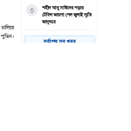
শহীদ আবু সাঈদের পড়ার
৩
টেবিল জায়গা পেল জুলাই স্মৃতি
জাদুঘরে
ট্রাম্পের ৪শ’ মিলিয়ন ডলারের
৪
সর্বশেষ সব খবর
বলরুম প্রকল্প আদালতে
স্থগিত
সিরাজগঞ্জে যাত্রীবাহী বাসে
৫
ট্রাকের ধাক্কায় নিহত ২
ভারতে হিমাচলে বাস উল্টে
৬
নিহত ৮
 চালিয়ে
 পুতিন।