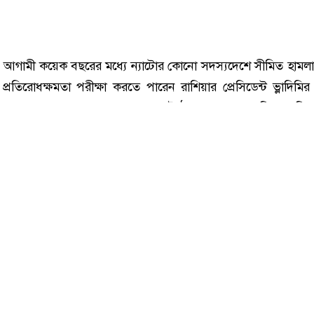
টোভুক্ত দেশে হামলা চালাতে পারে রাশিয়া : মার্কিন গোয়েন্দা, ছবি: সংগৃহীত।
:
আগামী কয়েক বছরের মধ্যে ন্যাটোর কোনো সদস্যদেশে সীমিত হামলা
রতিরোধক্ষমতা পরীক্ষা করতে পারেন রাশিয়ার প্রেসিডেন্ট ভ্লাদিমির