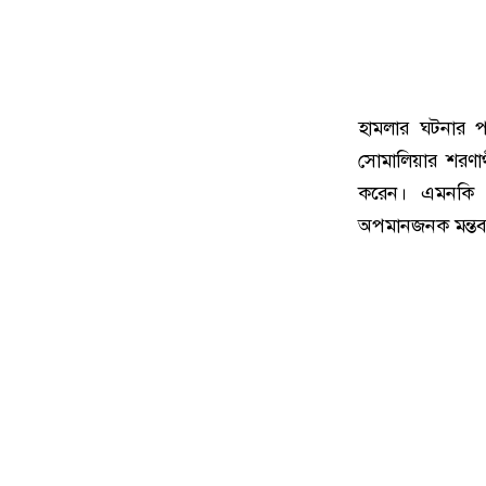
হামলার ঘটনার পর
সোমালিয়ার শরণার
করেন। এমনকি স
অপমানজনক মন্তব্য