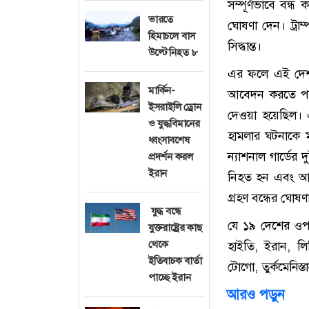
সম্পূর্ণভাবে বন্ধ
ভারতে
ঘোষণা দেন। ট্রাম
হিমাচলে বাস
সিদ্ধান্ত।
উল্টে নিহত ৮
এর ফলে এই দেশগুল
মার্কিন-
আবেদন করতে পার
ইসরাইলি ড্রোন
দেওয়া হয়েছিল। এব
ও যুদ্ধবিমানের
হামলার ঘটনাকে ম
ধ্বংসাবশেষ
ন্যাশনাল গার্ডে
প্রদর্শন করল
ইরান
নিহত হন এবং আর
গ্রহণ বন্ধের ঘোষণা
যুদ্ধ বন্ধে
যে ১৯ দেশের ওপর ন
যুক্তরাষ্ট্রের কাছ
থেকে
হাইতি, ইরান, লি
ইতিবাচক বার্তা
টোগো, তুর্কমেনিস্
পাচ্ছে ইরান
আরও পড়ুন