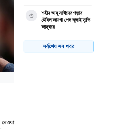
শহীদ আবু সাঈদের পড়ার
৩
টেবিল জায়গা পেল জুলাই স্মৃতি
জাদুঘরে
ট্রাম্পের ৪শ’ মিলিয়ন ডলারের
৪
সর্বশেষ সব খবর
বলরুম প্রকল্প আদালতে
স্থগিত
সিরাজগঞ্জে যাত্রীবাহী বাসে
৫
ট্রাকের ধাক্কায় নিহত ২
ভারতে হিমাচলে বাস উল্টে
৬
নিহত ৮
্ব দেওয়া