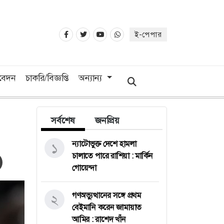
ই-পেপার
িবেদন
চাকরি/বিজ্ঞপ্তি
অন্যান্য
সর্বশেষ
জনপ্রিয়
ন্যাটোভুক্ত দেশে হামলা
১
চালাতে পারে রাশিয়া : মার্কিন
গোয়েন্দা
গণঅভ্যুত্থানের সঙ্গে প্রথম
২
বেইমানি করেন জামায়াত
আমির : রাশেদ খাঁন