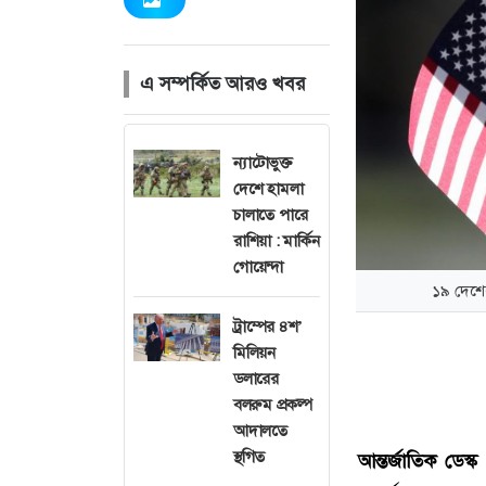
এ সম্পর্কিত আরও খবর
ন্যাটোভুক্ত
দেশে হামলা
চালাতে পারে
রাশিয়া : মার্কিন
গোয়েন্দা
১৯ দেশের
ট্রাম্পের ৪শ’
মিলিয়ন
ডলারের
বলরুম প্রকল্প
আদালতে
স্থগিত
আন্তর্জাতিক ডেস্