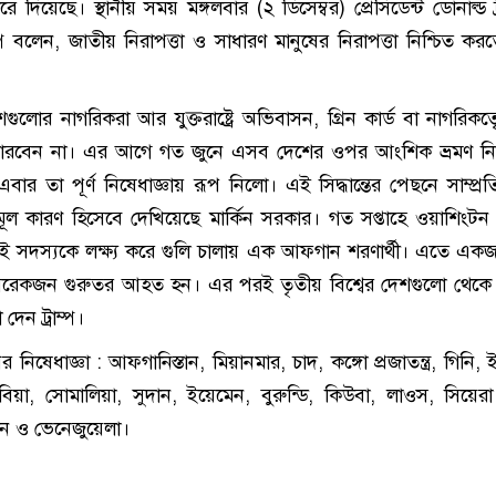
 করে দিয়েছে। স্থানীয় সময় মঙ্গলবার (২ ডিসেম্বর) প্রেসিডেন্ট ডোনাল্ড ট
্প বলেন, জাতীয় নিরাপত্তা ও সাধারণ মানুষের নিরাপত্তা নিশ্চিত ক
োর নাগরিকরা আর যুক্তরাষ্ট্রে অভিবাসন, গ্রিন কার্ড বা নাগরিকত্ব
বেন না। এর আগে গত জুনে এসব দেশের ওপর আংশিক ভ্রমণ নিষে
ার তা পূর্ণ নিষেধাজ্ঞায় রূপ নিলো। এই সিদ্ধান্তের পেছনে সাম্প্
ূল কারণ হিসেবে দেখিয়েছে মার্কিন সরকার। গত সপ্তাহে ওয়াশিংটন
র দুই সদস্যকে লক্ষ্য করে গুলি চালায় এক আফগান শরণার্থী। এতে এক
েকজন গুরুতর আহত হন। এর পরই তৃতীয় বিশ্বের দেশগুলো থেকে শ
 দেন ট্রাম্প।
িষেধাজ্ঞা : আফগানিস্তান, মিয়ানমার, চাদ, কঙ্গো প্রজাতন্ত্র, গিনি, ইর
বিয়া, সোমালিয়া, সুদান, ইয়েমেন, বুরুন্ডি, কিউবা, লাওস, সিয়ের
তান ও ভেনেজুয়েলা।