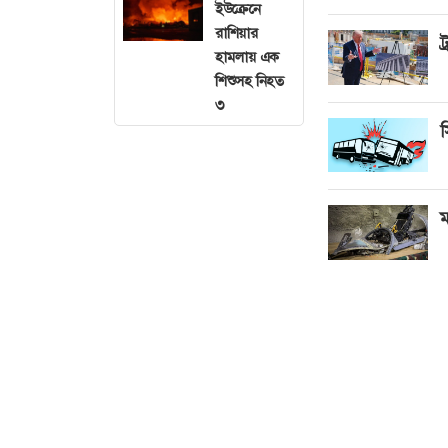
ইউক্রেনে
রাশিয়ার
ট
হামলায় এক
শিশুসহ নিহত
৩
স
ম