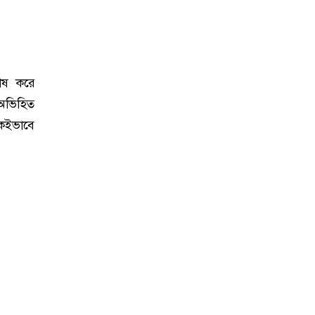
শেষ করে
 অভিহিত
কইভাবে