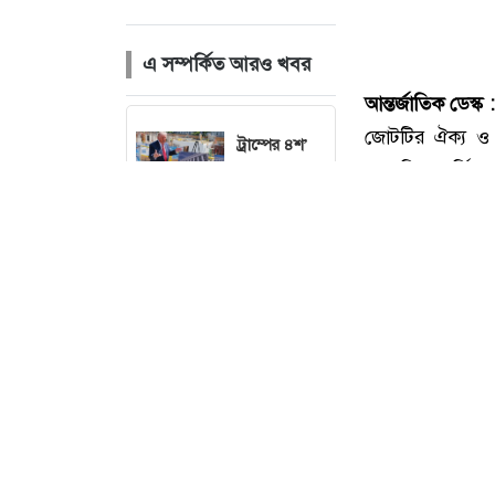
এ সম্পর্কিত আরও খবর
ট্রাম্পের ৪শ’
মিলিয়ন
ডলারের
বলরুম প্রকল্প
আদালতে
স্থগিত
ন্যা
ভারতে
হিমাচলে বাস
উল্টে নিহত ৮
মার্কিন-
আন্তর্জাতিক ডেস্ক 
ইসরাইলি ড্রোন
জোটটির ঐক্য ও প্