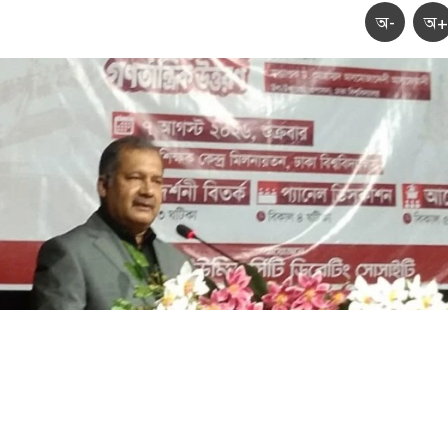
অ-
অ+