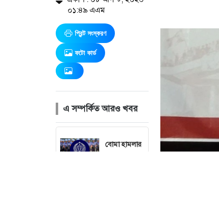
০১:৪৯ এএম
প্রিন্ট সংস্করণ
ফটো কার্ড
এ সম্পর্কিত আরও খবর
বোমা হামলার
শঙ্কায় সারা
দেশে পুলিশের
হাই অ্যালার্ট
জারি
১৯৭১ সালের