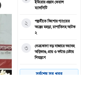
ইউরোর প্রস্তাব ফেরাল
ম্যানসিটি
পল্লবীতে কিশোর গ্যাংয়ের
২
অস্ত্রের মহড়া, চাপাতিসহ আটক
২
নেত্রকোনা বড় বাজারে ভয়াবহ
৩
অগ্নিকাণ্ড, প্রায় ৩ ঘণ্টার চেষ্টায়
নিয়ন্ত্রণে
কয়েক ডজন
৪
সর্বশেষ সব খবর
অভিবাসনপ্রত্যাশীকে উদ্ধার
গ্রিসের, বেশিরভাগ বাংলাদেশি
জুলাই গণঅভ্যুত্থানের কৃতিত্ব
৫
জনগণের, কারও একার নয়:
তথ্যমন্ত্রী