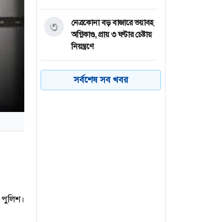
নেত্রকোনা বড় বাজারে ভয়াবহ
৩
অগ্নিকাণ্ড, প্রায় ৩ ঘণ্টার চেষ্টায়
নিয়ন্ত্রণে
কয়েক ডজন
৪
সর্বশেষ সব খবর
অভিবাসনপ্রত্যাশীকে উদ্ধার
গ্রিসের, বেশিরভাগ বাংলাদেশি
জুলাই গণঅভ্যুত্থানের কৃতিত্ব
৫
জনগণের, কারও একার নয়:
তথ্যমন্ত্রী
ভারত থেকে ২ দশমিক ৩
৬
মেট্রিক টন টিয়ার গ্যাস
পুলিশ।
আমদানি