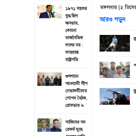
মঙ্গলবার (২ ডিসে
১৯৭১ সালের
যুদ্ধ ছিল
আরও পড়ুন
জনতার,
কোনো
রাজনৈতিক
র
দলের নয় :
ভারপ্রাপ্ত
রাষ্ট্রপতি
প
গুলশানে
আওয়ামী লীগ
নেতাকর্মীদের
ই
গোপন বৈঠক,
গ্রেফতার ৬
সাকিবের সব
রেকর্ড মুছে