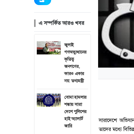
এ সম্পর্কিত আরও খবর
জুলাই
গণঅভ্যুত্থানের
কৃতিত্ব
জনগণের,
কারও একার
নয়: তথ্যমন্ত্রী
বোমা হামলার
শঙ্কায় সারা
দেশে পুলিশের
হাই অ্যালার্ট
সারাদেশে অভিযা
জারি
তাদের মধ্যে বিভি