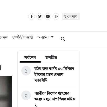
ই-পেপার
িবেদন
চাকরি/বিজ্ঞপ্তি
অন্যান্য
সর্বশেষ
জনপ্রিয়
রদ্রির জন্য বার্সার ৫০ মিলিয়ন
১
ইউরোর প্রস্তাব ফেরাল
ম্যানসিটি
পল্লবীতে কিশোর গ্যাংয়ের
২
অস্ত্রের মহড়া, চাপাতিসহ আটক
২