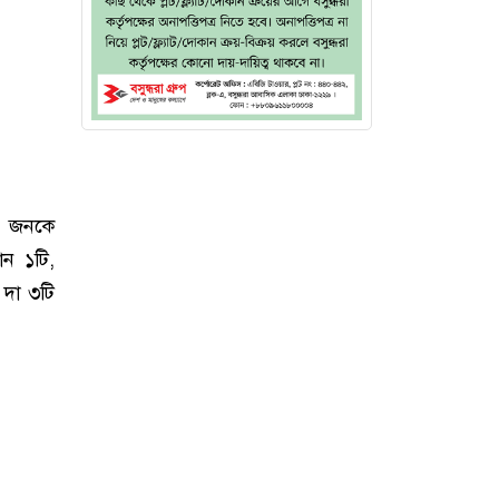
৫ জনকে
ান ১টি,
, দা ৩টি