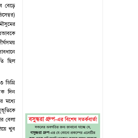
বে বেড়ে
সেম্বর)
মৌসুমের
্রভাবকে
ীর্ঘসময়
সাবধানে
তি ছিল
 ডিগ্রি
য়েক দিন
র মধ্যে
ুভূতিকে
র বেলা
িয়ে খুব