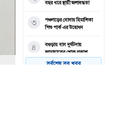
বছর ধরে স্থায়ী জলাবদ্ধতা
পঞ্চগড়ের বোদায় হিমালিকা
৩
শিশু পার্ক এর উদ্বোধন
বগুড়ায় বাস দুর্ঘটনায়
৪
জামায়াতের শোক প্রকাশ
সর্বশেষ সব খবর
মঞ্চ ছেড়ে নেতাকর্মীদের
৫
সারিতে বসে কথা শুনলেন
শিক্ষামন্ত্রী
রংপুরের মিঠাপুকুরে চাকরি
৬
থেকে ইস্তফা দিয়ে বেতনের
টাকা ফেরত দিল প্রভাষক
এরশাদুজ্জামান