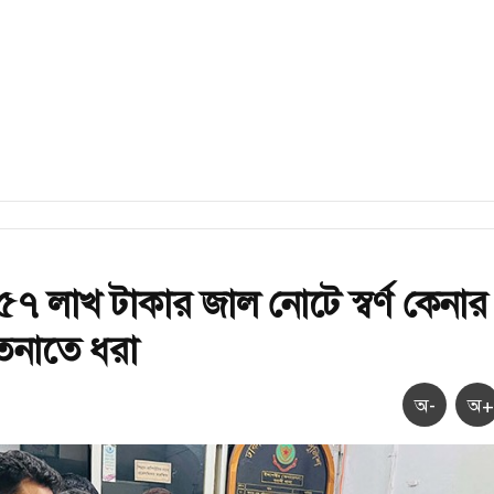
৫৭ লাখ টাকার জাল নোটে স্বর্ণ কেনার
াতেনাতে ধরা
অ-
অ+