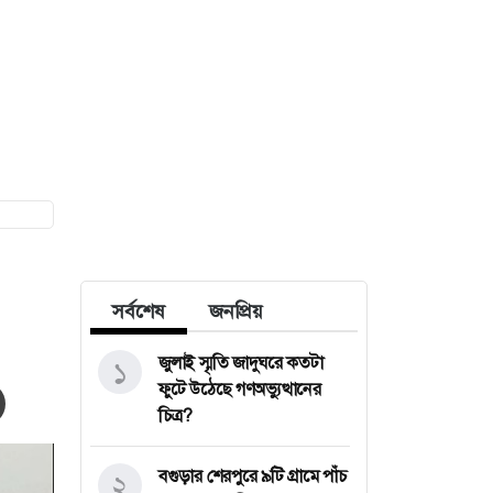
সর্বশেষ
জনপ্রিয়
জুলাই স্মৃতি জাদুঘরে কতটা
১
ফুটে উঠেছে গণঅভ্যুত্থানের
চিত্র?
বগুড়ার শেরপুরে ৯টি গ্রামে পাঁচ
২