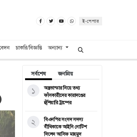
ই-পেপার
িবেদন
চাকরি/বিজ্ঞপ্তি
অন্যান্য
সর্বশেষ
জনপ্রিয়
অস্ত্রভান্ডার নিয়ে তথ্য
১
ফাঁসকারীদের কারাদণ্ডের
হুঁশিয়ারি ট্রাম্পের
বিএনপির সংসদ সদস্য
২
বীথিকাকে আইনি নোটিশ
দিলেন আসিফ মাহমুদ