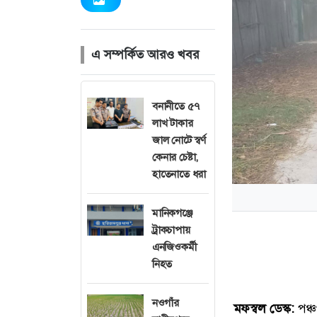
এ সম্পর্কিত আরও খবর
বনানীতে ৫৭
লাখ টাকার
জাল নোটে স্বর্ণ
কেনার চেষ্টা,
হাতেনাতে ধরা
মানিকগঞ্জে
ট্রাকচাপায়
এনজিওকর্মী
নিহত
নওগাঁর
মফস্বল ডেস্ক:
পঞ্