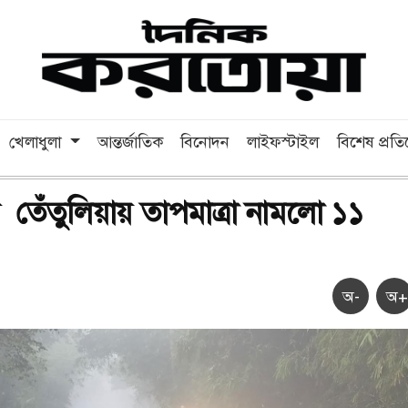
খেলাধুলা
আন্তর্জাতিক
বিনোদন
লাইফস্টাইল
বিশেষ প্রত
 তেঁতুলিয়ায় তাপমাত্রা নামলো ১১
অ-
অ+