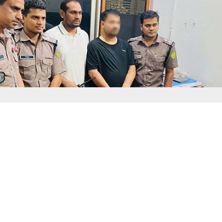
সংগৃহীত, বনানীতে ৫৭ লাখ টাকার জাল নোটে স্বর্ণ কেনার চেষ্টা, হাতেনাতে ধরা