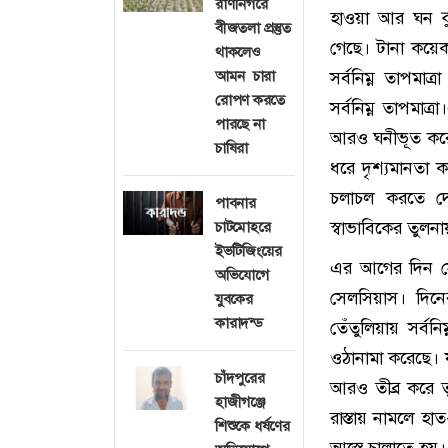
রাণীনগরে
হাওয়া আর ঘন কু
বীজতলা প্রস্তুত
গেছে। টানা কয়েক
থাকলেও
আমন চারা
সর্বনিম্ন তাপমা
রোপণ করতে
সর্বনিম্ন তাপমাত
পারছে না
আরও ঘনীভূত করেছ
চাষিরা
ধরে দৃশ্যমানতা 
চলাচল করতে দে
পাবনার
স্বাভাবিকের তুল
চাটমোহরে
ইভটিজিংয়ের
এর আগের দিন সোম
অভিযোগে
সেলসিয়াস। দিনে
যুবকের
কারাদন্ড
তেঁতুলিয়ায় সর্ব
ওঠানামা করেছে। 
চাঁদপুরের
আরও তীব্র করে 
হাজীগঞ্জে
রাস্তায় নামলে হ
শিশুকে ধর্ষণের
আস্তে চালাতে হয়