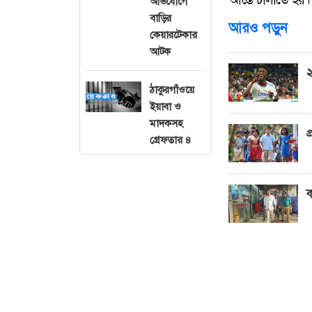
অভিযোগে
বাড়ির
আরও পড়ুন
কেয়ারটেকার
আটক
২
ঠাকুরগাঁওয়ে
ইয়াবা ও
মাদকসহ
প
গ্রেফতার ৪
ক