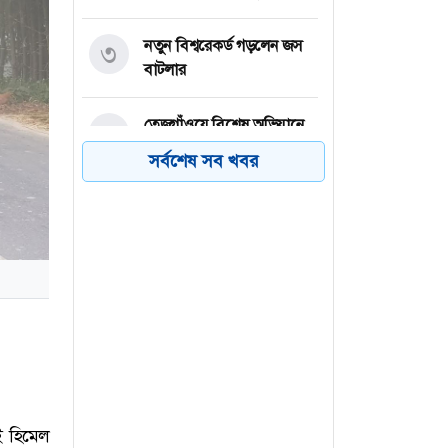
নতুন বিশ্বরেকর্ড গড়লেন জস
৩
বাটলার
তেজগাঁওয়ে বিশেষ অভিযানে
৪
গ্রেফতার ৫৬
সর্বশেষ সব খবর
ভিসা নিয়ে যুক্তরাষ্ট্রের নতুন
৫
নীতিমালা
২০৩২ সাল পর্যন্ত রিয়াল
৬
মাদ্রিদেই থাকছেন ভিনিসিয়ুস
ই হিমেল