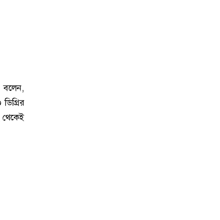
মে বলেন,
ডিগ্রির
হ থেকেই