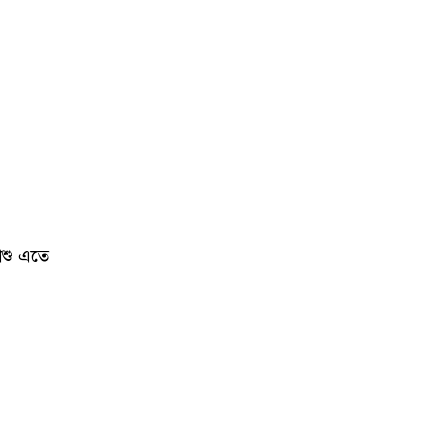
িশু এতে