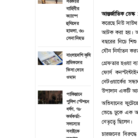
সরকারি
বাহিনীর
আন্তর্জাতিক ডেস্ক
ক্যাম্পে
করেছে নিউ সাউথ ও
হুথিদের
হামলা, ৩০
আটক করা হয়। অভি
সেনা নিহত
বছরের নিচে শিশ
যৌন নির্যাতন কর
বাংলাদেশি কৃষি
শ্রমিকদের
গ্রেফতার হওয়া ব্
ভিসা দেবে
ফোর্স কনস্টান্
ওমান
নেটওয়ার্কের সন্ধ
উপাদান একটি আন্
পাকিস্তানে
পুলিশ স্টেশনে
অভিযানের ফুটেজে 
ধর্ষণ, ৭৮
ভেঙে ঢুকে এক অভ
কর্মকর্তা-
নেতৃত্বে ছিলেন।
সদস্যের
সবাইকে
চারজনের বিরুদ্