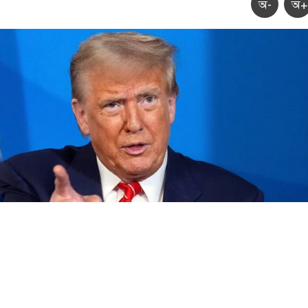
অ-
অ+
: সংগৃহীত, অস্ত্রভান্ডার নিয়ে তথ্য ফাঁসকারীদের কারাদণ্ডের হুঁশিয়ারি ট্রাম্পের