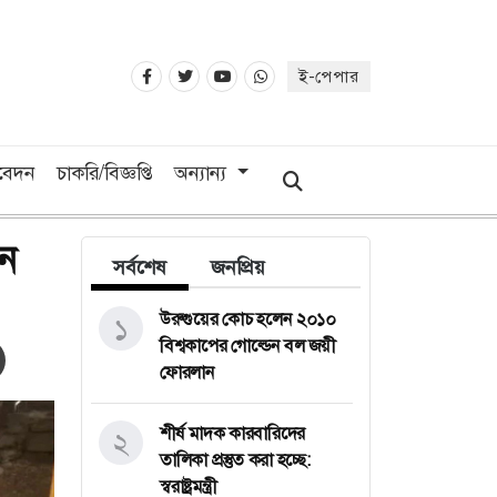
ই-পেপার
িবেদন
চাকরি/বিজ্ঞপ্তি
অন্যান্য
ৌন
সর্বশেষ
জনপ্রিয়
উরুগুয়ের কোচ হলেন ২০১০
১
বিশ্বকাপের গোল্ডেন বল জয়ী
ফোরলান
শীর্ষ মাদক কারবারিদের
২
তালিকা প্রস্তুত করা হচ্ছে:
স্বরাষ্ট্রমন্ত্রী