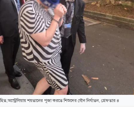
ৃহিত,অস্ট্রেলিয়ায় শয়তানের পূজা করতে শিশুদের যৌন নির্যাতন, গ্রেফতার ৪