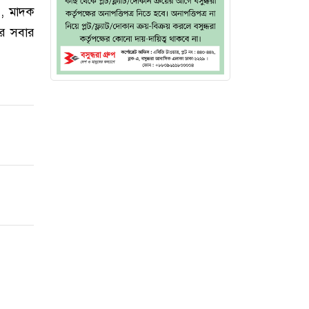
), মাদক
ের সবার