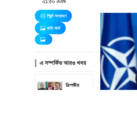
০১:৫০ এএম
প্রিন্ট সংস্করণ
ফটো কার্ড
এ সম্পর্কিত আরও খবর
ত্রিপক্ষীয়
বৈঠকে অংশ
নিতে সৌদি
যাচ্ছেন
এরদোয়ান
তীব্র গরমে
ছবি 