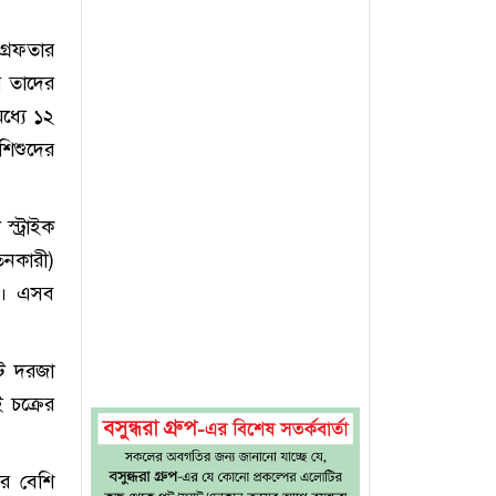
্রেফতার
ে তাদের
ধ্যে ১২
শিশুদের
্ট্রাইক
তনকারী)
িত। এসব
টে দরজা
 চক্রের
ির বেশি