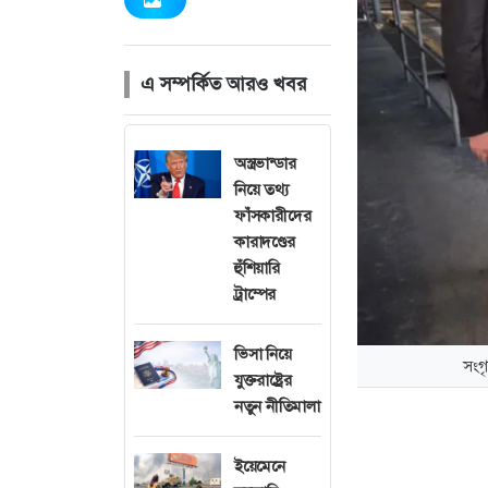
এ সম্পর্কিত আরও খবর
অস্ত্রভান্ডার
নিয়ে তথ্য
ফাঁসকারীদের
কারাদণ্ডের
হুঁশিয়ারি
ট্রাম্পের
ভিসা নিয়ে
সংগ
যুক্তরাষ্ট্রের
নতুন নীতিমালা
ইয়েমেনে