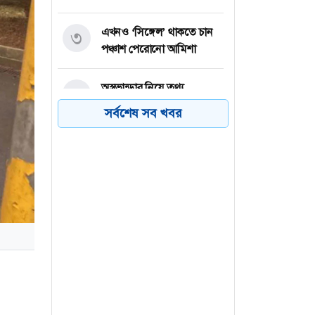
এখনও ‘সিঙ্গেল’ থাকতে চান
৩
পঞ্চাশ পেরোনো আমিশা
অস্ত্রভান্ডার নিয়ে তথ্য
৪
ফাঁসকারীদের কারাদণ্ডের
সর্বশেষ সব খবর
হুঁশিয়ারি ট্রাম্পের
বিএনপির সংসদ সদস্য
৫
বীথিকাকে আইনি নোটিশ
দিলেন আসিফ মাহমুদ
নতুন বিশ্বরেকর্ড গড়লেন জস
৬
বাটলার