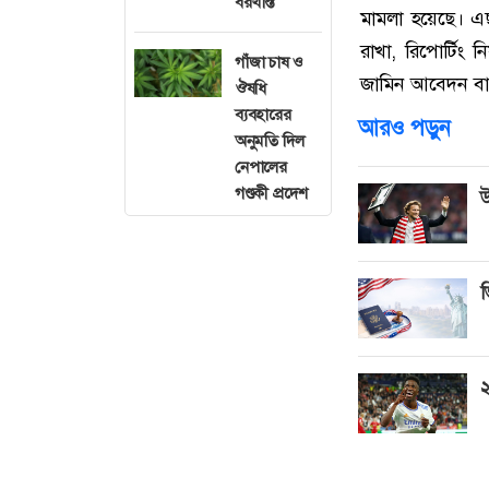
বরখাস্ত
মামলা হয়েছে। এছা
রাখা, রিপোর্টিং
গাঁজা চাষ ও
জামিন আবেদন বা
ঔষধি
ব্যবহারের
আরও পড়ুন
অনুমতি দিল
নেপালের
গণ্ডকী প্রদেশ
উ
ভ
২