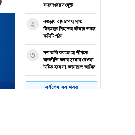
সদরদপ্তরে সংযুক্ত
বগুড়ায় বাসচাপায় সাত
২
দিনমজুর নিহতের ঘটনায় তদন্ত
কমিটি গঠন
দল ভারি করতে আ.লীগকে
৩
রাজনীতি করার সুযোগ দেওয়া
উচিত হবে না: জামায়াত আমির
আমের ক্যারেটে অভিনব
৪
সর্বশেষ সব খবর
কৌশলে ৩৭৭ বোতল
ফেয়ারডিল, মাদক কারবারি
গ্রেপ্তার
ঢাকা-চট্টগ্রাম মহাসড়কে ১৫
৫
কিলোমিটার যানজট