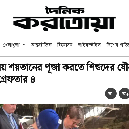
খেলাধুলা
আন্তর্জাতিক
বিনোদন
লাইফস্টাইল
বিশেষ প্রত
িয়ায় শয়তানের পূজা করতে শিশুদের য
 গ্রেফতার ৪
অ-
অ+