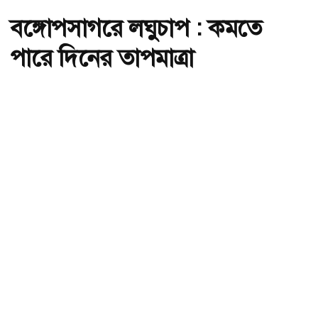
বঙ্গোপসাগরে লঘুচাপ : কমতে
পারে দিনের তাপমাত্রা
অ-
অ+
সংগৃহীত,বঙ্গোপসাগরে লঘুচাপ : কমতে পারে দিনের তাপমাত্রা