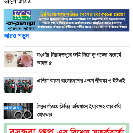
আব্দুল আজিজ।
আরও পড়ুন
নওগাঁর নিয়ামতপুরে জমি নিয়ে দু’পক্ষের সংঘর্ষে
আহত ৫
এশিয়া কাপে বাংলাদেশের গ্রুপে শ্রীলঙ্কা ও ইউএই
ঠাকুরগাঁওয়ে ডিবির অভিযানে ইয়াবাসহ কারবারি
গ্রেফতার