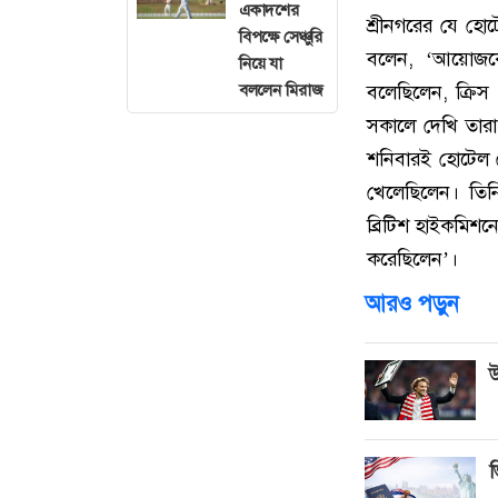
একাদশের
শ্রীনগরের যে হোট
বিপক্ষে সেঞ্চুরি
বলেন, ‘আয়োজকে
নিয়ে যা
বলেছিলেন, ক্রিস
বললেন মিরাজ
সকালে দেখি তা
শনিবারই হোটেল ছ
খেলেছিলেন। তি
ব্রিটিশ হাইকমিশ
করেছিলেন’।
আরও পড়ুন
উ
ভ