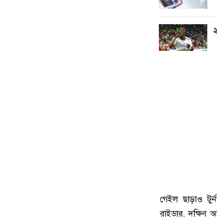
২
গেইল ছাড়াও টুর্ন
রাইডার, দক্ষিণ 