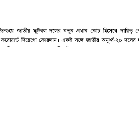
 সংগৃহীত, উরুগুয়ের কোচ হলেন ২০১০ বিশ্বকাপের গোল্ডেন বল জয়ী ফোরলান