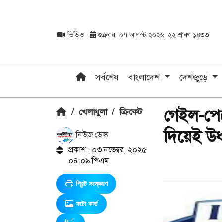
ভিডিও
শুক্রবার, ০৭ আগস্ট ২০২৬, ২২ শ্রাবণ ১৪৩৩
সর্বশেষ
বাংলাদেশ
দেশজুড়ে
গেইল-পের
/
খেলাধুলা
/
ক্রিকেট
দিয়েই 
নিউজ ডেস্ক
প্রকাশ : ০৩ নভেম্বর, ২০২৫
০৪:০৯ পিএম
প্রিন্ট সংস্করণ
ফটো কার্ড