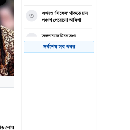
এখনও ‘সিঙ্গেল’ থাকতে চান
৩
পঞ্চাশ পেরোনো আমিশা
অস্ত্রভান্ডার নিয়ে তথ্য
৪
ফাঁসকারীদের কারাদণ্ডের
সর্বশেষ সব খবর
হুঁশিয়ারি ট্রাম্পের
বিএনপির সংসদ সদস্য
৫
বীথিকাকে আইনি নোটিশ
দিলেন আসিফ মাহমুদ
নতুন বিশ্বরেকর্ড গড়লেন জস
৬
বাটলার
ড়ম্বনায়