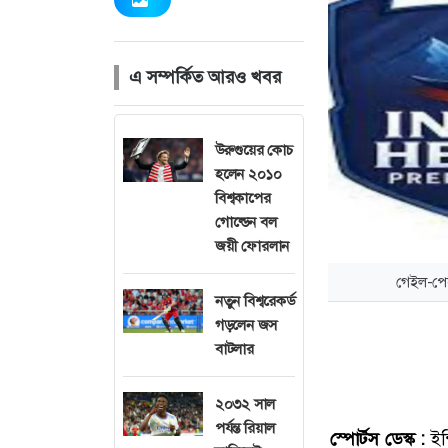
এ সম্পর্কিত আরও খবর
উরুগুয়ের কোচ
হলেন ২০১০
বিশ্বকাপের
গোল্ডেন বল
জয়ী ফোরলান
গেইল-পের
নতুন বিশ্বরেকর্ড
গড়লেন জস
বাটলার
২০৩২ সাল
পর্যন্ত রিয়াল
স্পোর্টস ডেস্ক :
ইন