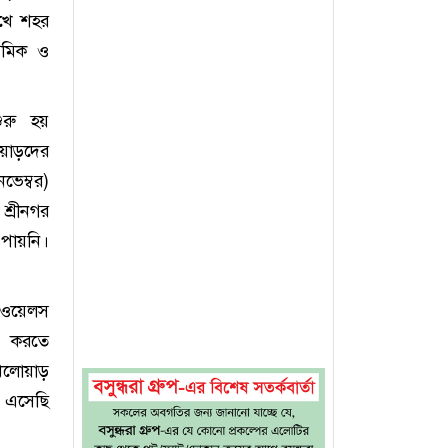
েখে শহর
্রমিক ও
ুরু হয়
য়াড়দের
ভেম্বর)
শ্রীনগর
 পায়নি।
ড ওয়েলস
ং করতে
খেলোয়াড়
য় এসেছি