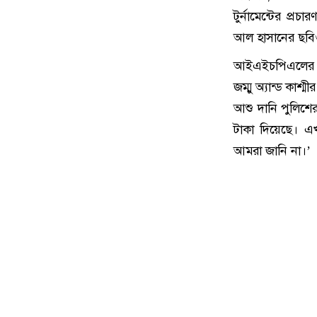
টুর্নামেন্টের প্
আল হাসানের ছবি
আইএইচপিএলের আয়
জম্মু অ্যান্ড কা
আশু দানি পুলিশে
টাকা দিয়েছে। এখ
আমরা জানি না।’