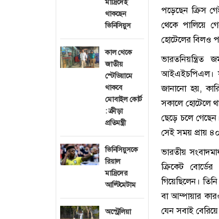
মাদ্রিদেই
পড়েছেন ক্রিস গে
থাকছেন
থেকে পালিয়ে গে
ভিনিসিয়ুস
হোটেলের বিলও প
কাল থেকে
ভারতনিয়ন্ত্রিত
জাতীয়
আইএইচপিএল। যা 
স্টেডিয়ামে
জানানো হয়, কার
থাকবে
মোবাইল কোর্ট
সকালে হোটেলে থা
: ক্রীড়া
ছেড়ে চলে গেছেন
প্রতিমন্ত্রী
সেই সময় প্রায় 
ভিনিসিয়ুসকে
ভারতীয় সংবাদমাধ
রিয়াল
ক্রিকেট বোর্ডে
মাদ্রিদের
গিয়েছিলেন। তিন
আল্টিমেটাম
বা আম্পায়ার কা
যেন সবাই বেরিয়ে
অস্ট্রেলিয়া