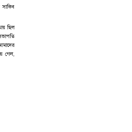
র সাকিব
ায় ছিল
ল সভাপতি
 আমাদের
য়ে গেল,