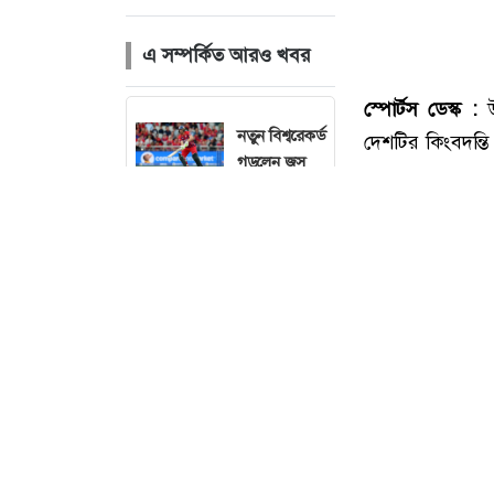
এ সম্পর্কিত আরও খবর
নতুন বিশ্বরেকর্ড
গড়লেন জস
বাটলার
২০৩২ সাল
পর্যন্ত রিয়াল
মাদ্রিদেই
থাকছেন
ছবি :
ভিনিসিয়ুস
কাল থেকে
জাতীয়
স্টেডিয়ামে