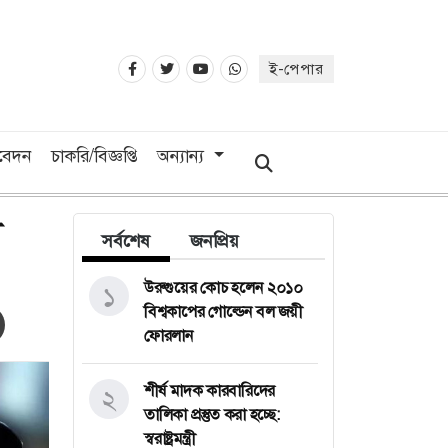
ই-পেপার
িবেদন
চাকরি/বিজ্ঞপ্তি
অন্যান্য
া
সর্বশেষ
জনপ্রিয়
উরুগুয়ের কোচ হলেন ২০১০
১
বিশ্বকাপের গোল্ডেন বল জয়ী
ফোরলান
শীর্ষ মাদক কারবারিদের
২
তালিকা প্রস্তুত করা হচ্ছে:
স্বরাষ্ট্রমন্ত্রী