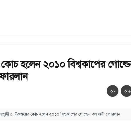
 কোচ হলেন ২০১০ বিশ্বকাপের গোল্ডে
ফোরলান
অ-
অ+