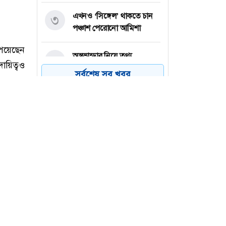
এখনও ‘সিঙ্গেল’ থাকতে চান
৩
পঞ্চাশ পেরোনো আমিশা
অস্ত্রভান্ডার নিয়ে তথ্য
৪
ফাঁসকারীদের কারাদণ্ডের
সর্বশেষ সব খবর
হুঁশিয়ারি ট্রাম্পের
বিএনপির সংসদ সদস্য
৫
বীথিকাকে আইনি নোটিশ
দিলেন আসিফ মাহমুদ
নতুন বিশ্বরেকর্ড গড়লেন জস
৬
বাটলার