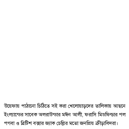
উয়েফায় পাঠানো চিঠিতে সই করা খেলোয়াড়দের তালিকায় আছনে
ইংল্যান্ডের সাবেক অলরাউন্ডার মঈন আলী, ফরাসি মিডফিল্ডার পল
পগবা ও ব্রিটিশ বক্সার জ্যাক চেল্লির মতো জনপ্রিয় ক্রীড়াবিদরা।