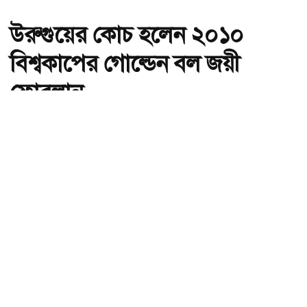
উরুগুয়ের কোচ হলেন ২০১০
বিশ্বকাপের গোল্ডেন বল জয়ী
ফোরলান
অ-
অ+