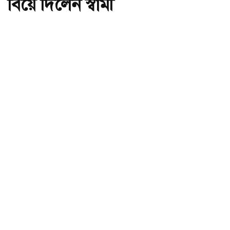
বিয়ে দিলেন স্বামী
অ-
অ+
ছবি : সংগৃহীত, ৫ সন্তানের মাকে প্রেমিকের সঙ্গে বিয়ে দিলেন স্বামী