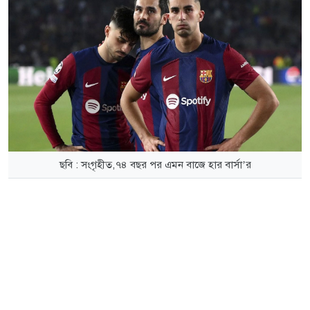
ছবি : সংগৃহীত,৭৪ বছর পর এমন বাজে হার বার্সা’র