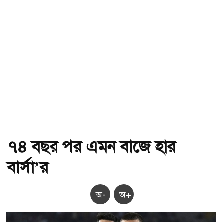
৭৪ বছর পর এমন বাজে হার
বার্সা’র
অ-
অ+