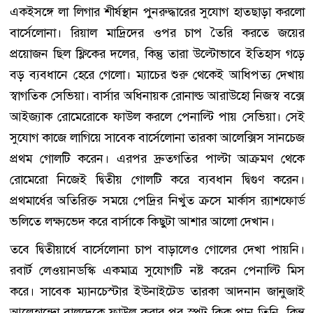
একইসঙ্গে লা লিগার শীর্ষস্থান পুনরুদ্ধারের সুযোগ হাতছাড়া করলো
বার্সেলোনা। রিয়াল মাদ্রিদের ওপর চাপ তৈরি করতে জয়ের
প্রয়োজন ছিল ফ্লিকের দলের, কিন্তু তারা উল্টোভাবে ইতিহাস গড়ে
বড় ব্যবধানে হেরে গেলো। ম্যাচের শুরু থেকেই আধিপত্য দেখায়
স্বাগতিক সেভিয়া। বার্সার অধিনায়ক রোনাল্ড আরাউহো নিজস্ব বক্সে
আইজ্যাক রোমেরোকে ফাউল করলে পেনাল্টি পায় সেভিয়া। সেই
সুযোগ কাজে লাগিয়ে সাবেক বার্সেলোনা তারকা আলেক্সিস সানচেজ
প্রথম গোলটি করেন। এরপর দ্রুতগতির পাল্টা আক্রমণ থেকে
রোমেরো নিজেই দ্বিতীয় গোলটি করে ব্যবধান দ্বিগুণ করেন।
প্রথমার্ধের অতিরিক্ত সময়ে পেদ্রির নিখুঁত ক্রসে মার্কাস র‌্যাশফোর্ড
ভলিতে লক্ষ্যভেদ করে বার্সাকে কিছুটা আশার আলো দেখান।
তবে দ্বিতীয়ার্ধে বার্সেলোনা চাপ বাড়ালেও গোলের দেখা পায়নি।
রবার্ট লেওয়ানডস্কি একমাত্র সুযোগটি নষ্ট করেন পেনাল্টি মিস
করে। সাবেক ম্যানচেস্টার ইউনাইটেড তারকা আদনান জানুজাই
আলেহান্দ্রো বালদেকে ফাউল করার পর স্পট কিক পান তিনি, কিন্তু