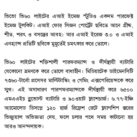
ভিভো ভি৬০ লাইটের এআই ইমেজ স্টুডিও একদম পারফেক্ট
ইমেজ টুলকিট। এআই ফোর সিজন পোর্ট্রেট ছবিতে আনে গ্রীষ্ম,
শীত, শরৎ ও বসন্তের আবহ। আর এআই ইরেজ ৩.০ ও এআই
এনহ্যান্স প্রতিটি ছবিকে মুহূর্তেই চমৎকার করে তোলে।
ভি৬০ লাইটের শক্তিশালী পারফরম্যান্স ও দীর্ঘস্থায়ী ব্যাটারি
যেকোনো ভ্রমণকে করে তোলে বাধাহীন। মিডিয়াটেক ডাইমেনসিটি
৭৩৬০-টার্বো প্রসেসর মাল্টিটাস্কিং ও গেমিং এক্সপেরিয়েন্সকে করে
স্মুথ। এই অসাধারণ পারপফরম্যান্সকে দীর্ঘস্থায়ী করে ৬৫০০
এমএএইচ ব্লুভোল্ট ব্যাটারি ও ৯০ওয়াট ফ্ল্যাশচার্জ। ৬.৭৭-ইঞ্চি
অ্যামোলেড ডিসপ্লে ১২০ হার্জ রিফ্রেশ রেটে ফ্ল্যাগশিপ স্তরের
ভিজ্যুয়াল অভিজ্ঞতা দেয়, ফলে চলার পথে সময় কাটানো হয়
আরও আনন্দদায়ক।