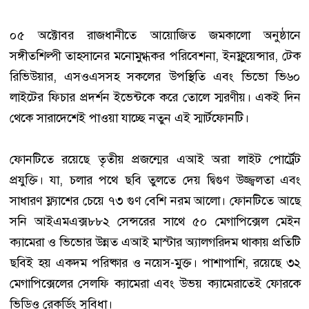
০৫ অক্টোবর রাজধানীতে আয়োজিত জমকালো অনুষ্ঠানে
সঙ্গীতশিল্পী তাহসানের মনোমুগ্ধকর পরিবেশনা, ইনফ্লুয়েন্সার, টেক
রিভিউয়ার, এসওএসসহ সকলের উপস্থিতি এবং ভিভো ভি৬০
লাইটের ফিচার প্রদর্শন ইভেন্টকে করে তোলে স্মরণীয়। একই দিন
থেকে সারাদেশেই পাওয়া যাচ্ছে নতুন এই স্মার্টফোনটি।
ফোনটিতে রয়েছে তৃতীয় প্রজন্মের এআই অরা লাইট পোর্ট্রেট
প্রযুক্তি। যা, চলার পথে ছবি তুলতে দেয় দ্বিগুণ উজ্জ্বলতা এবং
সাধারণ ফ্ল্যাশের চেয়ে ৭৩ গুণ বেশি নরম আলো। ফোনটিতে আছে
সনি আইএমএক্স৮৮২ সেন্সরের সাথে ৫০ মেগাপিক্সেল মেইন
ক্যামেরা ও ভিভোর উন্নত এআই মাস্টার অ্যালগরিদম থাকায় প্রতিটি
ছবিই হয় একদম পরিষ্কার ও নয়েস-মুক্ত। পাশাপাশি, রয়েছে ৩২
মেগাপিক্সেলের সেলফি ক্যামেরা এবং উভয় ক্যামেরাতেই ফোরকে
ভিডিও রেকর্ডিং সুবিধা।