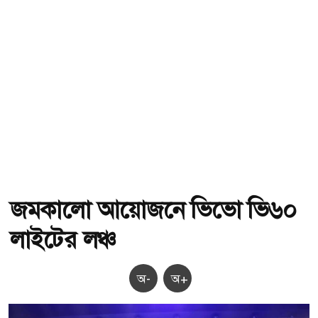
জমকালো আয়োজনে ভিভো ভি৬০
লাইটের লঞ্চ
অ-
অ+