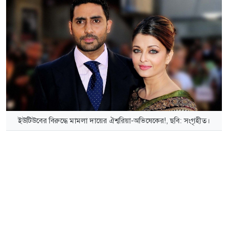
ইউটিউবের বিরুদ্ধে মামলা দায়ের ঐশ্বরিয়া-অভিষেকের!, ছবি: সংগৃহীত।