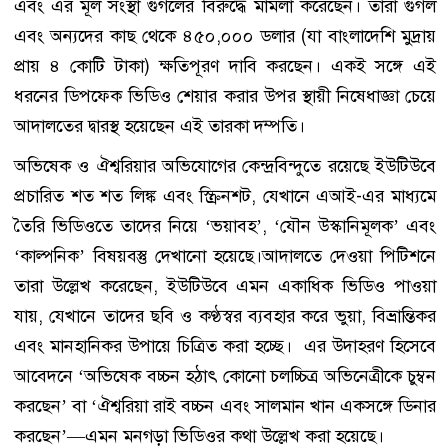
এবং এর মূল সংস্থা গুগলের বিরুদ্ধে মামলা করেছেন। তারা গুগল
এবং অন্যদের কাছ থেকে ৪৫০,০০০ ডলার (যা বাংলাদেশি মুদ্রায়
প্রায় ৪ কোটি টাকা) ক্ষতিপূরণ দাবি করছেন। একই সঙ্গে এই
ধরনের ডিপফেক ভিডিও শেয়ার করার উপর স্থায়ী নিষেধাজ্ঞা চেয়ে
আদালতের দ্বারস্থ হয়েছেন এই তারকা দম্পতি।
অভিষেক ও ঐশ্বরিয়ার অভিযোগের কেন্দ্রবিন্দুতে রয়েছে ইউটিউবে
প্রচারিত শত শত লিঙ্ক এবং স্ক্রিনশট, যেখানে এআই-এর মাধ্যমে
তৈরি ভিডিওতে তাদের নিয়ে ‘ভয়াবহ’, ‘যৌন উস্কানিমূলক’ এবং
‘কাল্পনিক’ বিষয়বস্তু দেখানো হয়েছে।আদালতে দেওয়া পিটিশনে
তারা উল্লেখ করেছেন, ইউটিউবে এমন একাধিক ভিডিও পাওয়া
যায়, যেখানে তাদের ছবি ও কণ্ঠস্বর ব্যবহার করে ভুয়া, বিভ্রান্তিকর
এবং মানহানিকর উপায়ে চিত্রিত করা হচ্ছে। এর উদাহরণ হিসেবে
আবেদনে ‘অভিষেক বচ্চন হঠাৎ কোনো চলচ্চিত্র অভিনেত্রীকে চুম্বন
করছেন’ বা ‘ঐশ্বরিয়া রাই বচ্চন এবং সালমান খান একসঙ্গে ডিনার
করছেন’—এমন মনগড়া ভিডিওর কথা উল্লেখ করা হয়েছে।