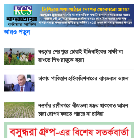
আরও পড়ুন
বগুড়ার শেরপুরে চোরাই ইজিবাইকের সাক্ষী না
রাখতে শিশু রাজুকে হত্যা
ঢাকায় পাকিস্তান হাইকমিশনারের বাসভবনে আগুন
নওগাঁর রাণীনগরে বীজতলা প্রস্তুত থাকলেও আমন
চারা রোপণ করতে পারছে না চাষিরা