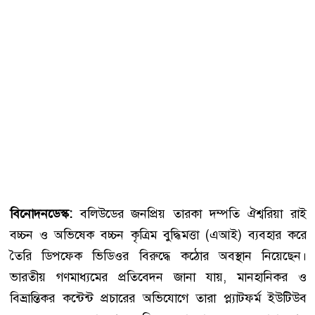
বিনোদনডেস্ক:
বলিউডের জনপ্রিয় তারকা দম্পতি ঐশ্বরিয়া রাই
বচ্চন ও অভিষেক বচ্চন কৃত্রিম বুদ্ধিমত্তা (এআই) ব্যবহার করে
তৈরি ডিপফেক ভিডিওর বিরুদ্ধে কঠোর অবস্থান নিয়েছেন।
ভারতীয় গণমাধ্যমের প্রতিবেদন জানা যায়, মানহানিকর ও
বিভ্রান্তিকর কন্টেন্ট প্রচারের অভিযোগে তারা প্ল্যাটফর্ম ইউটিউব