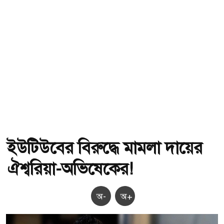
ইউটিউবের বিরুদ্ধে মামলা দায়ের
ঐশ্বরিয়া-অভিষেকের!
অ-
অ+