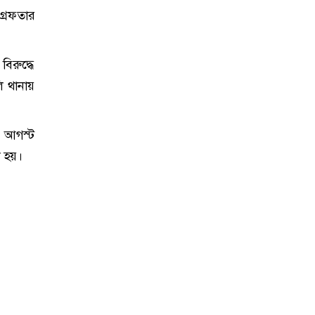
্রেফতার
িরুদ্ধে
ি থানায়
১ আগস্ট
া হয়।