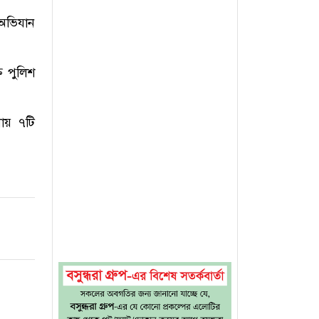
 অভিযান
ত পুলিশ
নায় ৭টি