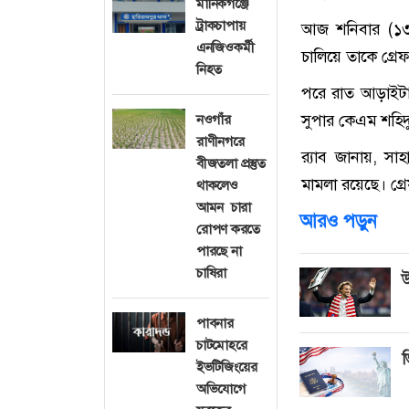
মানিকগঞ্জে
ট্রাকচাপায়
আজ শনিবার (১৩ 
এনজিওকর্মী
চালিয়ে তাকে গ্রে
নিহত
পরে রাত আড়াইটার
সুপার কেএম শহিদ
নওগাঁর
রাণীনগরে
র‌্যাব জানায়, স
বীজতলা প্রস্তুত
মামলা রয়েছে। গ্র
থাকলেও
আমন চারা
আরও পড়ুন
রোপণ করতে
পারছে না
চাষিরা
উ
পাবনার
চাটমোহরে
ভ
ইভটিজিংয়ের
অভিযোগে