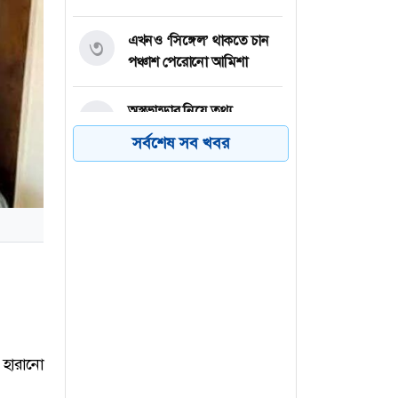
এখনও ‘সিঙ্গেল’ থাকতে চান
৩
পঞ্চাশ পেরোনো আমিশা
অস্ত্রভান্ডার নিয়ে তথ্য
৪
ফাঁসকারীদের কারাদণ্ডের
সর্বশেষ সব খবর
হুঁশিয়ারি ট্রাম্পের
বিএনপির সংসদ সদস্য
৫
বীথিকাকে আইনি নোটিশ
দিলেন আসিফ মাহমুদ
নতুন বিশ্বরেকর্ড গড়লেন জস
৬
বাটলার
 হারানো