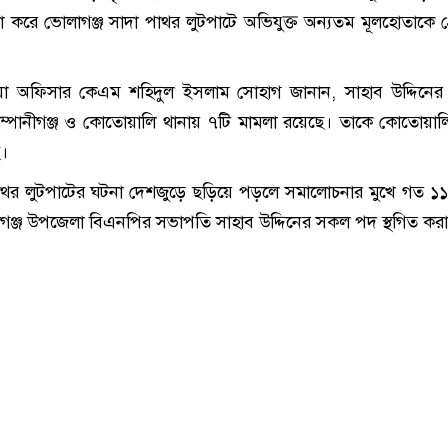
 করে ভোলাগঞ্জ সাদা পাথর লুটপাটে অভিযুক্ত অন্যতম মূলহোতাকে গ
িয়া অফিসার কেএম শহিদুল ইসলাম সোহাগ জানান, সাহাব উদ্দিনের ব
ম্পানীগঞ্জ ও কোতোয়ালি থানায় ৭টি মামলা রয়েছে। তাকে কোতোয়াল
ে।
থর লুটপাটের ঘটনা দেশজুড়ে ছড়িয়ে পড়লে সমালোচনার মুখে গত ১
ীগঞ্জ উপজেলা বিএনপির সভাপতি সাহাব উদ্দিনের সকল পদ স্থগিত কর