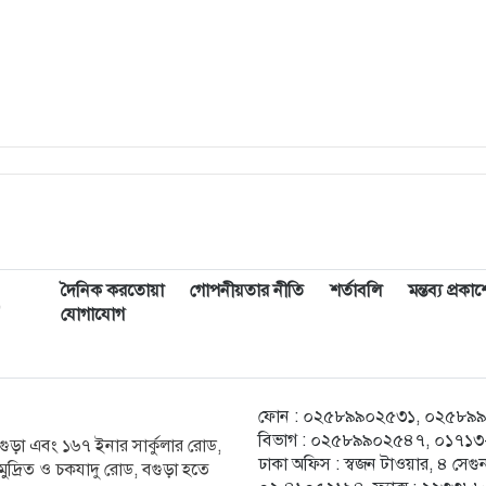
দৈনিক করতোয়া
গোপনীয়তার নীতি
শর্তাবলি
মন্তব্য প্রক
,
যোগাযোগ
ফোন : ০২৫৮৯৯০২৫৩১, ০২৫৮৯৯০২৫
বিভাগ : ০২৫৮৯৯০২৫৪৭, ০১৭১৩-২
ক বগুড়া এবং ১৬৭ ইনার সার্কুলার রোড,
ঢাকা অফিস : স্বজন টাওয়ার, ৪ স
ুদ্রিত ও চকযাদু রোড, বগুড়া হতে