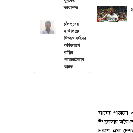
যুবকের
কারাদন্ড
২
চাঁদপুরের
হাজীগঞ্জে
শিশুকে ধর্ষণের
অভিযোগে
বাড়ির
কেয়ারটেকার
আটক
র‌্যাবের পাঠান
উপজেলায় অবৈধভাব
প্রকাশ হলে দেশ