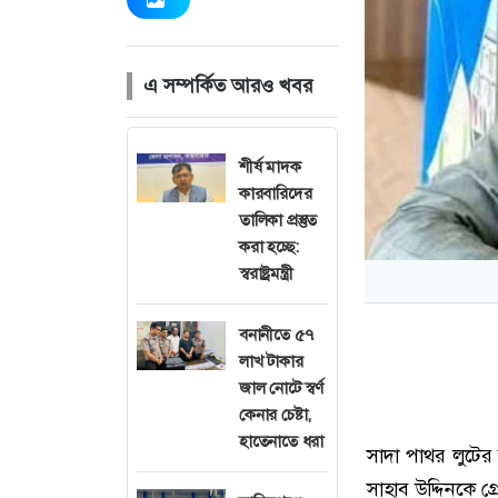
এ সম্পর্কিত আরও খবর
শীর্ষ মাদক
কারবারিদের
তালিকা প্রস্তুত
করা হচ্ছে:
স্বরাষ্ট্রমন্ত্রী
বনানীতে ৫৭
লাখ টাকার
জাল নোটে স্বর্ণ
কেনার চেষ্টা,
হাতেনাতে ধরা
সাদা পাথর লুটে
সাহাব উদ্দিনকে গ্