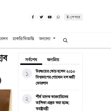
ই-পেপার
িবেদন
চাকরি/বিজ্ঞপ্তি
অন্যান্য
হাব
সর্বশেষ
জনপ্রিয়
উরুগুয়ের কোচ হলেন ২০১০
১
বিশ্বকাপের গোল্ডেন বল জয়ী
ফোরলান
শীর্ষ মাদক কারবারিদের
২
তালিকা প্রস্তুত করা হচ্ছে:
স্বরাষ্ট্রমন্ত্রী