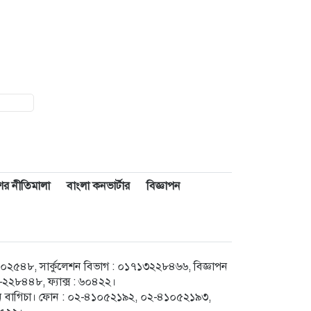
াশের নীতিমালা
বাংলা কনভার্টার
বিজ্ঞাপন
৪৮, সার্কুলেশন বিভাগ : ০১৭১৩২২৮৪৬৬, বিজ্ঞাপন
২৮৪৪৮, ফ্যাক্স : ৬০৪২২।
েগুন বাগিচা। ফোন : ০২-৪১০৫২১৯২, ০২-৪১০৫২১৯৩,