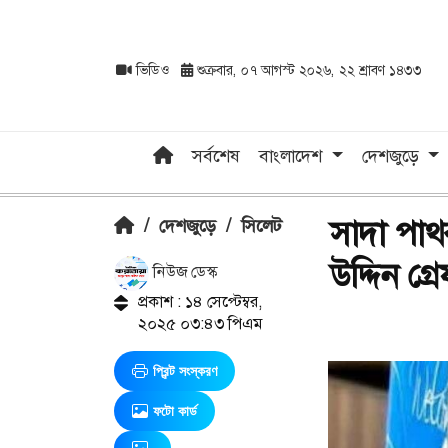
ভিডিও
শুক্রবার, ০৭ আগস্ট ২০২৬, ২২ শ্রাবণ ১৪৩৩
সর্বশেষ
বাংলাদেশ
দেশজুড়ে
সাদা পাথ
/
দেশজুড়ে
/
সিলেট
উদ্দিন গ্
নিউজ ডেস্ক
প্রকাশ : ১৪ সেপ্টেম্বর,
২০২৫ ০৩:৪৩ পিএম
প্রিন্ট সংস্করণ
ফটো কার্ড