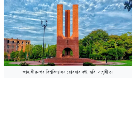
জাহাঙ্গীরনগর বিশ্ববিদ্যালয় রোববার বন্ধ, ছবি: সংগৃহীত।