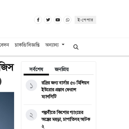
ই-পেপার
িবেদন
চাকরি/বিজ্ঞপ্তি
অন্যান্য
রজিস
সর্বশেষ
জনপ্রিয়
রদ্রির জন্য বার্সার ৫০ মিলিয়ন
১
ইউরোর প্রস্তাব ফেরাল
ম্যানসিটি
পল্লবীতে কিশোর গ্যাংয়ের
২
অস্ত্রের মহড়া, চাপাতিসহ আটক
২