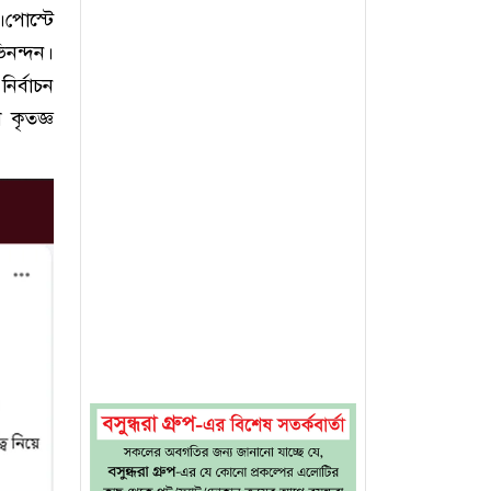
পোস্টে
িনন্দন।
ির্বাচন
কৃতজ্ঞ