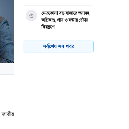
নেত্রকোনা বড় বাজারে ভয়াবহ
৩
অগ্নিকাণ্ড, প্রায় ৩ ঘণ্টার চেষ্টায়
নিয়ন্ত্রণে
কয়েক ডজন
৪
সর্বশেষ সব খবর
অভিবাসনপ্রত্যাশীকে উদ্ধার
গ্রিসের, বেশিরভাগ বাংলাদেশি
জুলাই গণঅভ্যুত্থানের কৃতিত্ব
৫
জনগণের, কারও একার নয়:
তথ্যমন্ত্রী
ভারত থেকে ২ দশমিক ৩
৬
মেট্রিক টন টিয়ার গ্যাস
ন জাতীয়
আমদানি