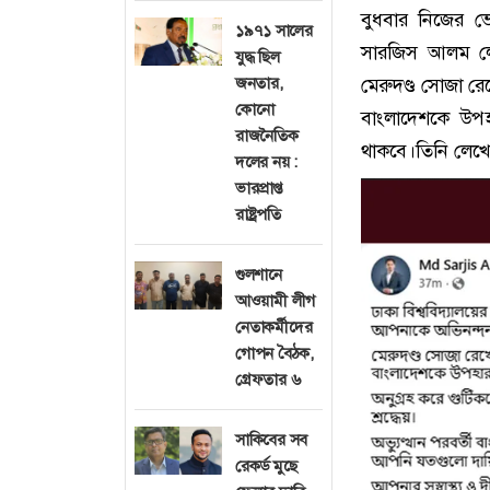
বুধবার নিজের ভ
১৯৭১ সালের
সারজিস আলম লেখ
যুদ্ধ ছিল
জনতার,
মেরুদণ্ড সোজা রে
কোনো
বাংলাদেশকে উপহ
রাজনৈতিক
থাকবে।তিনি লেখেন
দলের নয় :
ভারপ্রাপ্ত
রাষ্ট্রপতি
গুলশানে
আওয়ামী লীগ
নেতাকর্মীদের
গোপন বৈঠক,
গ্রেফতার ৬
সাকিবের সব
রেকর্ড মুছে