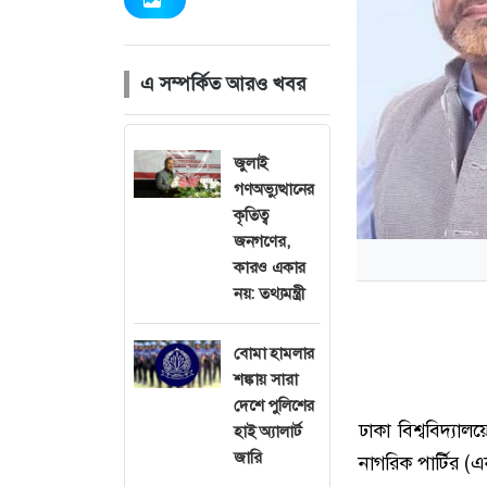
এ সম্পর্কিত আরও খবর
জুলাই
গণঅভ্যুত্থানের
কৃতিত্ব
জনগণের,
কারও একার
নয়: তথ্যমন্ত্রী
বোমা হামলার
শঙ্কায় সারা
দেশে পুলিশের
ঢাকা বিশ্ববিদ্য
হাই অ্যালার্ট
জারি
নাগরিক পার্টির (