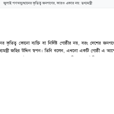
জুলাই গণঅভ্যুত্থানের কৃতিত্ব জনগণের, কারও একার নয়: তথ্যমন্ত্রী