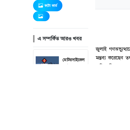
ফটো কার্ড
এ সম্পর্কিত আরও খবর
মোটরসাইকেল
দুর্ঘটনায় গত
ছয় বছরে
প্রতিদিন গড়ে
সাতজনের
প্রাণহানি
সরকারের
কাজে কোনো
গাফিলতি হলে