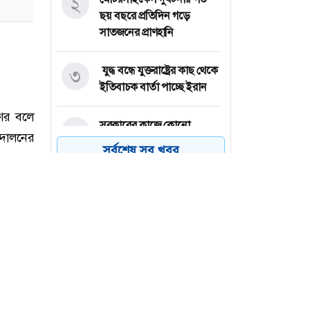
২
ছয় বছরে প্রতিদিন গড়ে
সাতজনের প্রাণহানি
যুদ্ধ বন্ধে যুক্তরাষ্ট্রের কাছ থেকে
৩
ইতিবাচক বার্তা পাচ্ছে ইরান
সরকারের কাজে কোনো
৪
গাফিলতি হলে কঠোর ব্যবস্থা
সর্বশেষ সব খবর
নিচ্ছেন প্রধানমন্ত্রী : রিজভী
ইউক্রেনে রাশিয়ার হামলায় এক
৫
শিশুসহ নিহত ৩
ইনিংস ব্যবধানে হারের পর যা
৬
বললেন সিমন্স