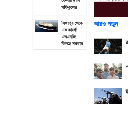
ফেলার দাবি
শফিকুলের
সিঙ্গাপুর থেকে
আরও পড়ুন
এক কার্গো
এলএনজি
র
কিনছে সরকার
প
ই