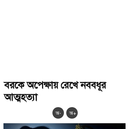
বরকে অপেক্ষায় রেখে নববধূর
আত্মহত্যা
অ-
অ+