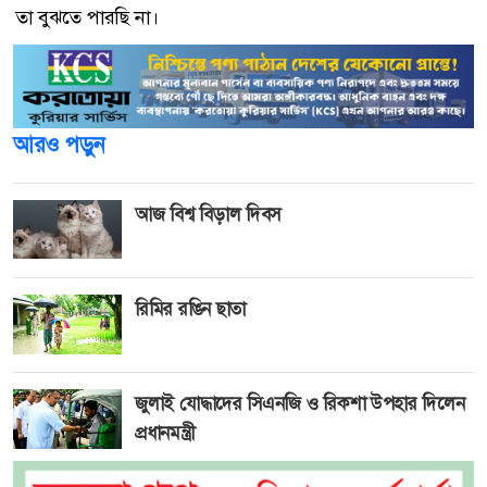
তা বুঝতে পারছি না।
আরও পড়ুন
আজ বিশ্ব বিড়াল দিবস
রিমির রঙিন ছাতা
জুলাই যোদ্ধাদের সিএনজি ও রিকশা উপহার দিলেন
প্রধানমন্ত্রী