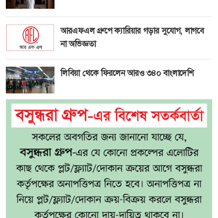
আরএফএল গ্রুপে ক্যারিয়ার গড়ার সুযোগ, লাগবে
না অভিজ্ঞতা
লিবিয়া থেকে ফিরলেন আরও ৩৪০ বাংলাদেশি