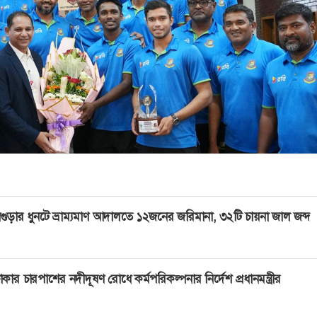
গুড়ার ধুনটে ভ্রাম্যমাণ আদালতে ১২জনের জরিমানা, ৩২টি চায়না জাল জব্দ
াকার চারপাশের নদীদূষণ রোধে কর্মপরিকল্পনার নির্দেশ প্রধানমন্ত্রীর