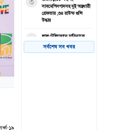
৩
সাবমেশিনগানসহ দুই অস্ত্রধারী
গ্রেফতার ,৩৪ রাউন্ড গুলি
উদ্ধার
লাল টেলিফোনে হাসিনাকে
৪
দেশে আসতে বললেন জুলাই
সর্বশেষ সব খবর
জাদুঘরের দর্শনার্থীরা
চলনবিলে নৌকা ভ্রমণে বিভিন্ন
৫
প্রান্ত থেকে ছুটে আসছে মানুষ
ভোলার চরফ্যাশনে বিদ্যুৎস্পৃষ্ট
৬
হয়ে এসএসসি পরীক্ষার্থীর মৃত্যু
্ধ্ব-১৯