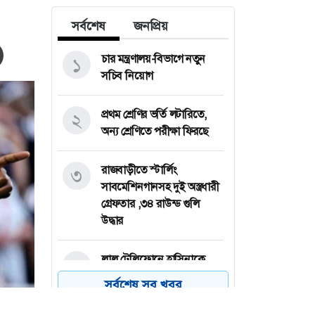
সর্বশেষ
জনপ্রিয়
চার মন্ত্রণালয়-বিভাগে নতুন
১
সচিব নিয়োগ
প্রথম শ্রেণির ভর্তি লটারিতে,
২
অন্য শ্রেণিতে পরীক্ষা ফিরছে
রাজবাড়ীতে স্টার্লিং
৩
সাবমেশিনগানসহ দুই অস্ত্রধারী
গ্রেফতার ,৩৪ রাউন্ড গুলি
উদ্ধার
লাল টেলিফোনে হাসিনাকে
৪
দেশে আসতে বললেন জুলাই
সর্বশেষ সব খবর
জাদুঘরের দর্শনার্থীরা