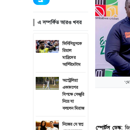
এ সম্পর্কিত আরও খবর
ভিনিসিয়ুসকে
রিয়াল
মাদ্রিদের
আল্টিমেটাম
অস্ট্রেলিয়া
‘মে
একাদশের
বিপক্ষে সেঞ্চুরি
নিয়ে যা
বললেন মিরাজ
নিজের যে স্বপ্ন
স্পোর্টস ডেস্ক:
জি