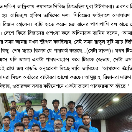
তে দক্ষিণ আফ্রিকায় ওয়ানডে সিরিজ জিতেছিল যুবা টাইগাররা। এরপর ত্
িয়ন হয় আজিজুল হাকিম তামিমের দল। সিরিজের ফাইনালে অসাধারণ 
র রিজান হোসেন। ব্যাট হাতে করেন ৯৫ রানের পাশাপাশি বল হাতে
ট। দেশে ফিরে রিজানের প্রশংসা করে অধিনায়ক তামিম বলেন, ‘আম
র সময় আমরা যখন স্ট্রাগল করছিলাম, সেই সময় রাতুল দুটি ম্যাচ জি
ছু। শেষ ম্যাচে রিজান যে পারফর্ম করেছে...(সেটা দারুণ)। যখন টিম স
ে যদি ভালো একটা পারফরম্যান্স করে টিমকে জেতায়, সেটা অসা
 প্রাপ্ত জয় বাড়তি অনুপ্রেরণা দিচ্ছে দাবি তামিমের, ‘আমাদের উন্নত
া মিডল অর্ডারের ব্যাটাররা ভালো করছে। আব্দুল্লাহ, রিজানরা দারুণ 
ল্লাহ, ওভারঅল সবার কম্বিনেশনে একটা ভালো পারফরম্যান্স হইছে।’