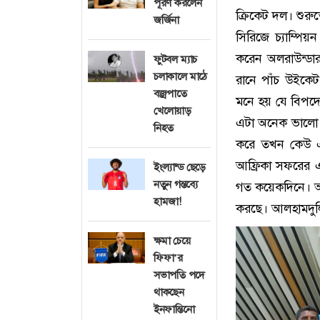
পূরণ করলেন
ক্রিকেট দল। শুরু
জর্জিনা
সিরিজে চ্যাম্প
করেন অলরাউন্ডা
ফুটবল ম্যাচ
চলাকালে মাঠে
রানে পাঁচ উইকে
বজ্রপাতে
মনে হয় যে বিপদে
খেলোয়াড়
এটা অনেক ভালো কি
নিহত
করে তখন কেউ এস
আফ্রিকা সফরের এই
ইংল্যান্ড ছেড়ে
নতুন গন্তব্যে
গত কয়েকদিনে। আমর
হামজা!
করছে। আলহামদুলি
ক্ষমা চেয়ে
ফিফা’র
সভাপতি পদে
থাকছেন
ইনফান্তিনো