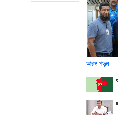
আরও পড়ুন
ব
ঢ