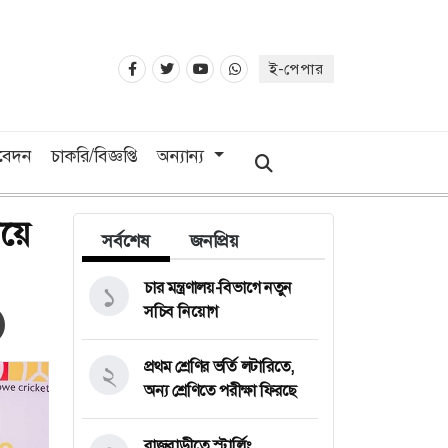
ই-পেপার
িবেদন
চাকরি/বিজ্ঞপ্তি
অন্যান্য
িয়ে
সর্বশেষ
জনপ্রিয়
চার মন্ত্রণালয়-বিভাগে নতুন
১
সচিব নিয়োগ
প্রথম শ্রেণির ভর্তি লটারিতে,
২
অন্য শ্রেণিতে পরীক্ষা ফিরছে
রাজবাড়ীতে স্টার্লিং