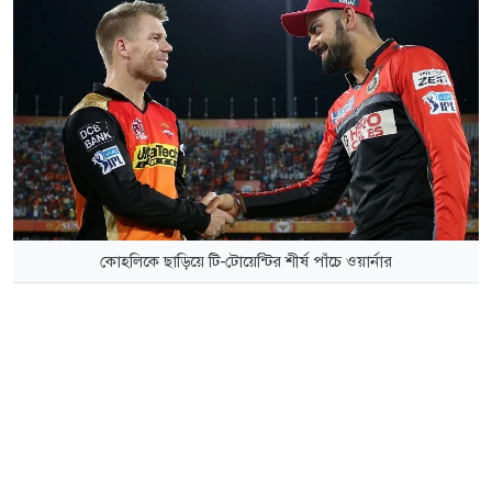
কোহলিকে ছাড়িয়ে টি-টোয়েন্টির শীর্ষ পাঁচে ওয়ার্নার