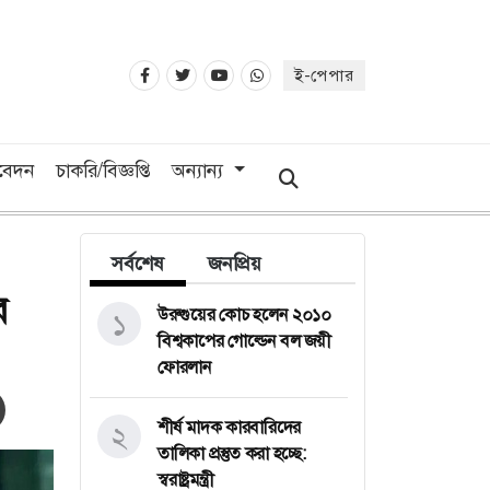
ই-পেপার
িবেদন
চাকরি/বিজ্ঞপ্তি
অন্যান্য
সর্বশেষ
জনপ্রিয়
র
উরুগুয়ের কোচ হলেন ২০১০
১
বিশ্বকাপের গোল্ডেন বল জয়ী
ফোরলান
শীর্ষ মাদক কারবারিদের
২
তালিকা প্রস্তুত করা হচ্ছে:
স্বরাষ্ট্রমন্ত্রী