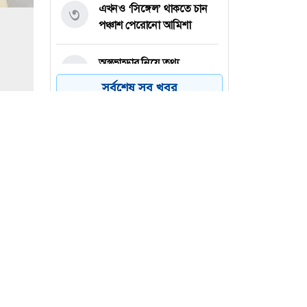
এখনও ‘সিঙ্গেল’ থাকতে চান
৩
পঞ্চাশ পেরোনো আমিশা
অস্ত্রভান্ডার নিয়ে তথ্য
৪
ফাঁসকারীদের কারাদণ্ডের
সর্বশেষ সব খবর
হুঁশিয়ারি ট্রাম্পের
বিএনপির সংসদ সদস্য
৫
বীথিকাকে আইনি নোটিশ
দিলেন আসিফ মাহমুদ
নতুন বিশ্বরেকর্ড গড়লেন জস
৬
বাটলার
 বীথিকা
্র আসিফ