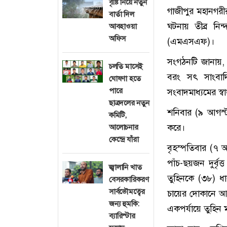
বৃষ্টি নিয়ে নতুন
গাজীপুর মহানগরীর 
বার্তা দিল
ঘটনায় তীব্র নিন
আবহাওয়া
অফিস
(এমএসএফ)।
সংগঠনটি জানায়, 
চলতি মাসেই
বরং সৎ সাংবাদি
ঘোষণা হতে
পারে
সংবাদমাধ্যমের স
ছাত্রদলের নতুন
শনিবার (৯ আগস্ট
কমিটি,
করে।
আলোচনার
কেন্দ্রে যাঁরা
বৃহস্পতিবার (৭ 
পাঁচ-ছয়জন দুর্বৃ
জ্বালানি খাত
তুহিনকে (৩৮) ধা
বেসরকারিকরণ
সার্বভৌমত্বের
চায়ের দোকানে আশ
জন্য হুমকি:
একপর্যায়ে তুহিন মা
ব্যারিস্টার