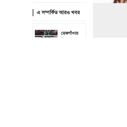
এ সম্পর্কিত আরও খবর
তেজগাঁওয়ে
বিশেষ
অভিযানে
গ্রেফতার ৫৬
বৃষ্টি নিয়ে নতুন
ছবি : 
বার্তা দিল
আবহাওয়া
অফিস
চলতি মাসেই
ঘোষণা হতে
মিথ্যা অভিযোগে 
পারে
বিনতে হোসাইনকে 
ছাত্রদলের নতুন