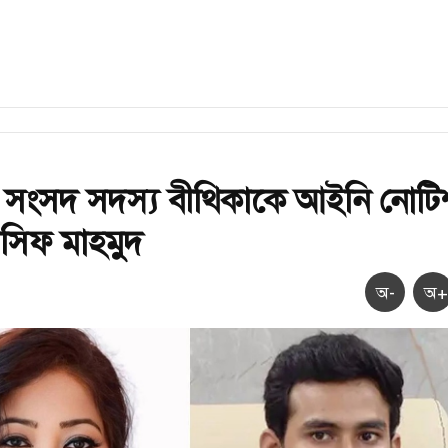
 সংসদ সদস্য বীথিকাকে আইনি নোটি
সিফ মাহমুদ
অ-
অ+