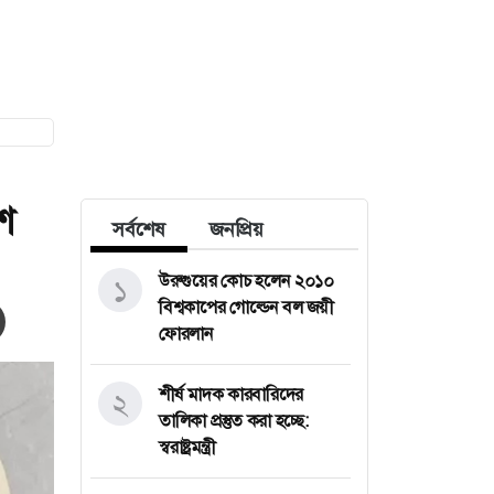
শ
সর্বশেষ
জনপ্রিয়
উরুগুয়ের কোচ হলেন ২০১০
১
বিশ্বকাপের গোল্ডেন বল জয়ী
ফোরলান
শীর্ষ মাদক কারবারিদের
২
তালিকা প্রস্তুত করা হচ্ছে:
স্বরাষ্ট্রমন্ত্রী