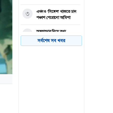
এখনও ‘সিঙ্গেল’ থাকতে চান
৩
পঞ্চাশ পেরোনো আমিশা
অস্ত্রভান্ডার নিয়ে তথ্য
৪
ফাঁসকারীদের কারাদণ্ডের
সর্বশেষ সব খবর
হুঁশিয়ারি ট্রাম্পের
বিএনপির সংসদ সদস্য
৫
বীথিকাকে আইনি নোটিশ
দিলেন আসিফ মাহমুদ
নতুন বিশ্বরেকর্ড গড়লেন জস
৬
বাটলার