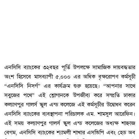
এনসিসি ব্যাংকের ৩২বছর পূর্তি উপলক্ষে সামাজিক দায়বদ্ধতার
অংশ হিসেবে মাসব্যাপী ৫,০০০ এর অধিক বৃক্ষরোপণ কর্মসূচী
“এনসিসি নিসর্গ” এর কার্যক্রম শুরু হয়েছে। “আপনার সাথে
সবুজের পথে” এই শ্লোগানকে উপজীব্য করে সম্প্রতি ঢাকার
কল্যাণপুর গালর্স স্কুল এন্ড কলেজে এই কর্মসূচীর উদ্বোধন করেন
এনসিসি ব্যাংকের ব্যবস্থাপনা পরিচালক এম. শামসুল আরেফিন।
এই সময় কল্যাণপুর গালর্স স্কুল এন্ড কলেজের অধ্যক্ষ শাহ্নাজ
বেগম, এনসিসি ব্যাংকের শ্যামলী শাখার এসভিপি এবং হেড অব