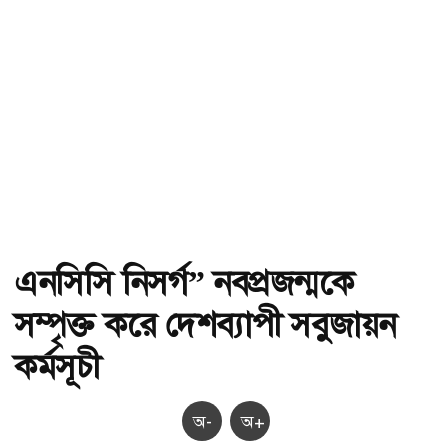
এনসিসি নিসর্গ” নবপ্রজন্মকে
সম্পৃক্ত করে দেশব্যাপী সবুজায়ন
কর্মসূচী
অ-
অ+