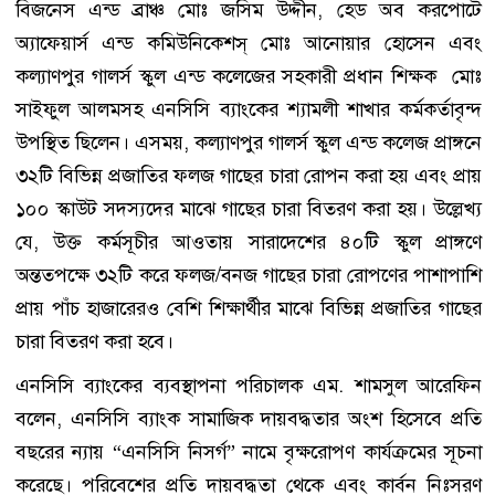
বিজনেস এন্ড ব্রাঞ্চ মোঃ জসিম উদ্দীন, হেড অব করপোটে
অ্যাফেয়ার্স এন্ড কমিউনিকেশস্ মোঃ আনোয়ার হোসেন এবং
কল্যাণপুর গালর্স স্কুল এন্ড কলেজের সহকারী প্রধান শিক্ষক মোঃ
সাইফুল আলমসহ এনসিসি ব্যাংকের শ্যামলী শাখার কর্মকর্তাবৃন্দ
উপস্থিত ছিলেন। এসময়, কল্যাণপুর গালর্স স্কুল এন্ড কলেজ প্রাঙ্গনে
৩২টি বিভিন্ন প্রজাতির ফলজ গাছের চারা রোপন করা হয় এবং প্রায়
১০০ স্কাউট সদস্যদের মাঝে গাছের চারা বিতরণ করা হয়। উল্লেখ্য
যে, উক্ত কর্মসূচীর আওতায় সারাদেশের ৪০টি স্কুল প্রাঙ্গণে
অন্ততপক্ষে ৩২টি করে ফলজ/বনজ গাছের চারা রোপণের পাশাপাশি
প্রায় পাঁচ হাজারেরও বেশি শিক্ষার্থীর মাঝে বিভিন্ন প্রজাতির গাছের
চারা বিতরণ করা হবে।
এনসিসি ব্যাংকের ব্যবস্থাপনা পরিচালক এম. শামসুল আরেফিন
বলেন, এনসিসি ব্যাংক সামাজিক দায়বদ্ধতার অংশ হিসেবে প্রতি
বছরের ন্যায় “এনসিসি নিসর্গ” নামে বৃক্ষরোপণ কার্যক্রমের সূচনা
করেছে। পরিবেশের প্রতি দায়বদ্ধতা থেকে এবং কার্বন নিঃসরণ