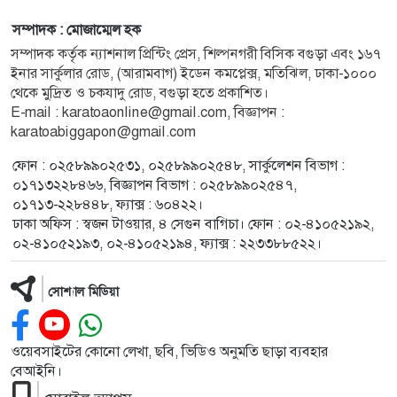
সম্পাদক : মোজাম্মেল হক
সম্পাদক কর্তৃক ন্যাশনাল প্রিন্টিং প্রেস, শিল্পনগরী বিসিক বগুড়া এবং ১৬৭
ইনার সার্কুলার রোড, (আরামবাগ) ইডেন কমপ্লেক্স, মতিঝিল, ঢাকা-১০০০
থেকে মুদ্রিত ও চকযাদু রোড, বগুড়া হতে প্রকাশিত।
E-mail : karatoaonline@gmail.com, বিজ্ঞাপন :
karatoabiggapon@gmail.com
ফোন : ০২৫৮৯৯০২৫৩১, ০২৫৮৯৯০২৫৪৮, সার্কুলেশন বিভাগ :
০১৭১৩২২৮৪৬৬, বিজ্ঞাপন বিভাগ : ০২৫৮৯৯০২৫৪৭,
০১৭১৩-২২৮৪৪৮, ফ্যাক্স : ৬০৪২২।
ঢাকা অফিস : স্বজন টাওয়ার, ৪ সেগুন বাগিচা। ফোন : ০২-৪১০৫২১৯২,
০২-৪১০৫২১৯৩, ০২-৪১০৫২১৯৪, ফ্যাক্স : ২২৩৩৮৮৫২২।
সোশ্যাল মিডিয়া
ওয়েবসাইটের কোনো লেখা, ছবি, ভিডিও অনুমতি ছাড়া ব্যবহার
বেআইনি।