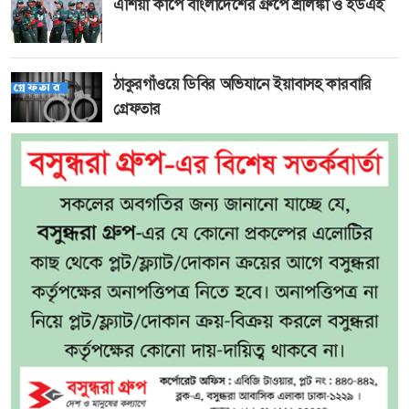
এশিয়া কাপে বাংলাদেশের গ্রুপে শ্রীলঙ্কা ও ইউএই
ঠাকুরগাঁওয়ে ডিবির অভিযানে ইয়াবাসহ কারবারি
গ্রেফতার