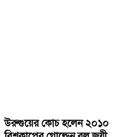
উরুগুয়ের কোচ হলেন ২০১০
বিশ্বকাপের গোল্ডেন বল জয়ী