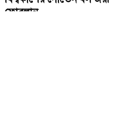
ফোরলান
অ-
অ+
ছবি : সংগৃহীত, উরুগুয়ের কোচ হলেন ২০১০ বিশ্বকাপের গোল্ডেন বল জয়ী
ফোরলান