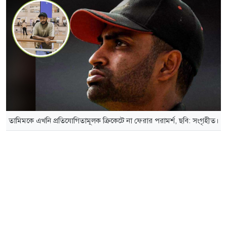
তামিমকে এখনি প্রতিযোগিতামূলক ক্রিকেটে না ফেরার পরামর্শ, ছবি: সংগৃহীত।