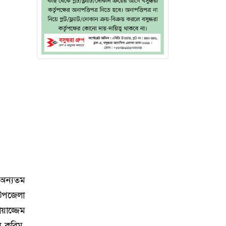
 অন্যতম
উপজেলা
াজ্জেম
 করিম,