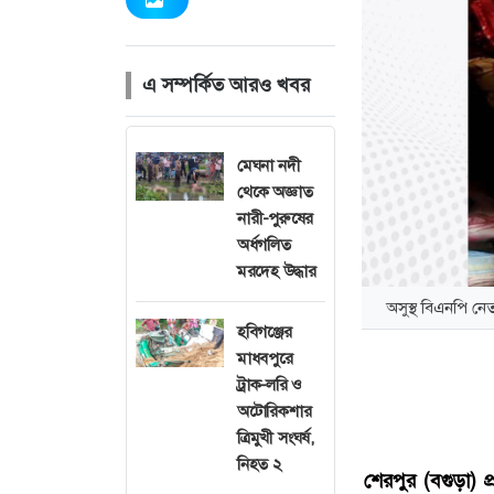
এ সম্পর্কিত আরও খবর
মেঘনা নদী
থেকে অজ্ঞাত
নারী-পুরুষের
অর্ধগলিত
মরদেহ উদ্ধার
অসুস্থ বিএনপি নে
হবিগঞ্জের
মাধবপুরে
ট্রাক-লরি ও
অটোরিকশার
ত্রিমুখী সংঘর্ষ,
নিহত ২
শেরপুর (বগুড়া) প্