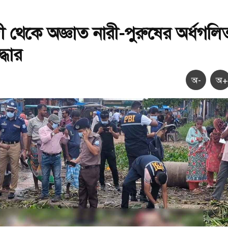
ী থেকে অজ্ঞাত নারী-পুরুষের অর্ধগলি
্ধার
অ-
অ+