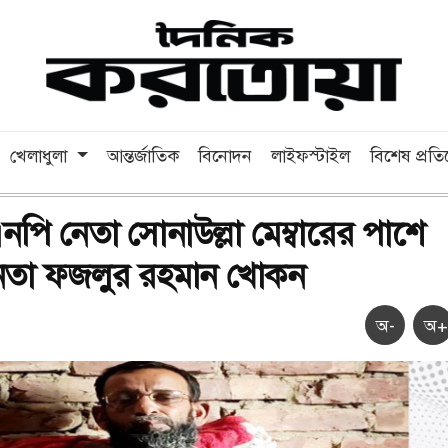
খেলাধুলা
আন্তর্জাতিক
বিনোদন
লাইফস্টাইল
বিশেষ প্রত
এনপি নেতা সোনাউল্লা মেম্বারের পাশে
য় নেতা ফজলুর রহমান খোকন
অ-
অ+