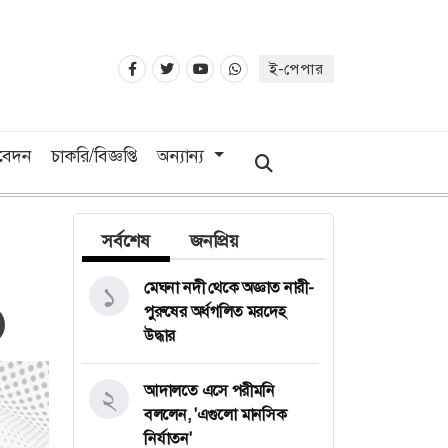
ই-পেপার
িবেদন
চাকরি/বিজ্ঞপ্তি
অন্যান্য
সর্বশেষ
জনপ্রিয়
মেঘনা নদী থেকে অজ্ঞাত নারী-
১
পুরুষের অর্ধগলিত মরদেহ
উদ্ধার
আদালতে এসে পরীমনি
২
বললেন, 'এগুলো মানসিক
নির্যাতন'