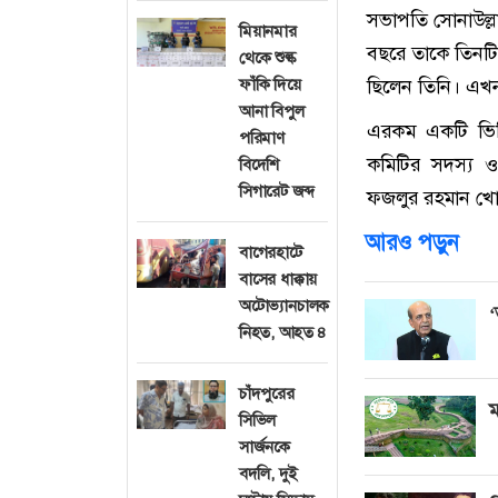
সভাপতি সোনাউল্ল
মিয়ানমার
বছরে তাকে তিনটি
থেকে শুল্ক
ফাঁকি দিয়ে
ছিলেন তিনি। এখ
আনা বিপুল
এরকম একটি ভিডি
পরিমাণ
কমিটির সদস্য ও
বিদেশি
সিগারেট জব্দ
ফজলুর রহমান খোক
আরও পড়ুন
বাগেরহাটে
বাসের ধাক্কায়
অটোভ্যানচালক
‘
নিহত, আহত ৪
চাঁদপুরের
ম
সিভিল
সার্জনকে
বদলি, দুই