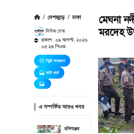
মেঘনা নদ
/
দেশজুড়ে
/
ঢাকা
মরদেহ উদ
নিউজ ডেস্ক
প্রকাশ : ০৯ আগস্ট, ২০২৬
০৫:২৪ পিএম
প্রিন্ট সংস্করণ
ফটো কার্ড
এ সম্পর্কিত আরও খবর
হবিগঞ্জের