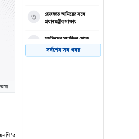
হেফাজত আমিরের সঙ্গে
৩
প্রধানমন্ত্রীর সাক্ষাৎ
মসজিদের মুয়াজ্জিন থেকে
৪
যেভাবে খলনায়ক হলেন ডন
সর্বশেষ সব খবর
হবিগঞ্জের মাধবপুরে ট্রাক-লরি
৫
ও অটোরিকশার ত্রিমুখী সংঘর্ষ,
নিহত ২
রতোয়া
হাসিনার ভাষায় কথা বলা শুরু
৬
করেছে বিরোধী দল: মির্জা
ফখরুল
িএনপি’র