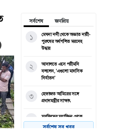
ত
সর্বশেষ
জনপ্রিয়
মেঘনা নদী থেকে অজ্ঞাত নারী-
১
পুরুষের অর্ধগলিত মরদেহ
উদ্ধার
আদালতে এসে পরীমনি
২
বললেন, 'এগুলো মানসিক
নির্যাতন'
হেফাজত আমিরের সঙ্গে
৩
প্রধানমন্ত্রীর সাক্ষাৎ
মসজিদের মুয়াজ্জিন থেকে
৪
যেভাবে খলনায়ক হলেন ডন
সর্বশেষ সব খবর