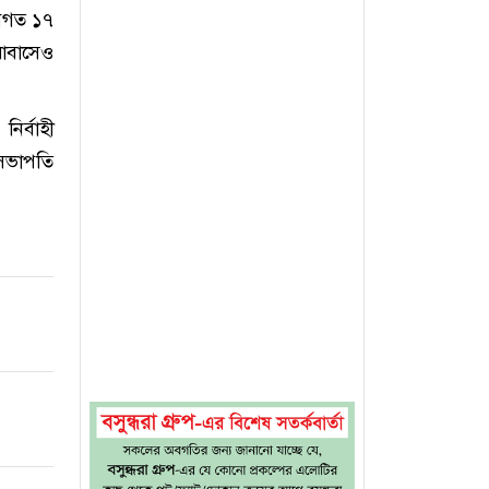
বিগত ১৭
রাবাসেও
র্বাহী
-সভাপতি