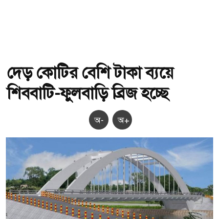
দেড় কোটির বেশি টাকা ব্যয়ে
শিববাটি-ফুলবাড়ি ব্রিজ হচ্ছে
অ-
অ+