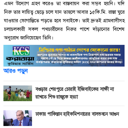
এমন উদ্যোগ গ্রহণ করেও তা বাস্তবায়ন করা সম্ভব হয়নি। যদি
নিরু তার দায়িত্ব ছেড়ে চলে যান তাহলে আবার ১৫কি.মি. রাস্তা ঘুরে
যাওয়ার ভোগান্তিতে পড়তে হবে সবাইকে। তাই দ্রুতই গ্রামবাসীসহ
চলাচলকারী সকল পথচারীদের নিরুর পাশে দাঁড়ানোর বিশেষ
অনুরোধ জানিয়েছেন তিনি।
আরও পড়ুন
বগুড়ার শেরপুরে চোরাই ইজিবাইকের সাক্ষী না
রাখতে শিশু রাজুকে হত্যা
ঢাকায় পাকিস্তান হাইকমিশনারের বাসভবনে আগুন