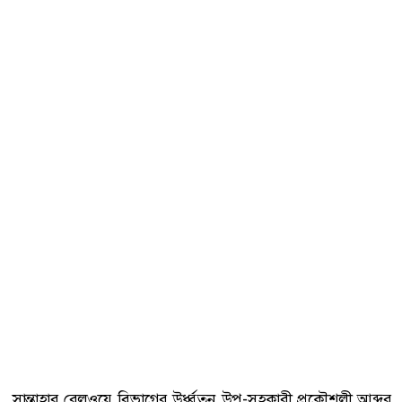
সান্তাহার রেলওয়ে বিভাগের উর্ধ্বতন উপ-সহকারী প্রকৌশলী আব্দুর