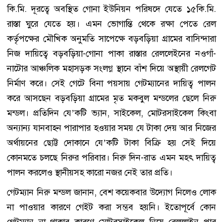
কি.মি. দূরত্বে অবস্থিত গোনা ইউনিয়ন পরিষদে যেতে ১৫কি.মি.
রাস্তা ঘুরে যেতে হয়। এমন ভোগান্তি থেকে রক্ষা পেতে রেল
কর্তৃপক্ষের মৌখিক অনুমতি সাপেক্ষে বড়বড়িয়া গ্রামের বাসিন্দারা
নিজ দায়িত্বে বড়বড়িয়া-গোনা পাকা রাস্তার রেললেইনের নওগাঁ-
নাটোর আঞ্চলিক মহাসড়ক সংলগ্ন স্থানে বাঁশ দিয়ে অস্থায়ী রেলগেট
নির্মাণ করে। সেই গেটে বিনা পয়সায় গেটম্যানের দায়িত্ব পালন
করে আসছেন বড়বড়িয়া গ্রামের মৃত মকবুল মন্ডলের ছেলে নিরু
মন্ডল। প্রতিদিন যে’কটি ভ্যান, সাইকেল, মোটরসাইকেল কিংবা
অন্যান্য যানবাহন পারাপার হওয়ার সময় যে টাকা দেয় আর নিজের
অর্থায়নের ছোট্ট দোকানে যে’কটি টাকা বিক্রি হয় সেই দিয়ে
কোনমতে চলছে নিরুর পরিবার। নিরু দিন-রাত এমন মহৎ দায়িত্ব
পালন করলেও স্থানীয়সহ কারো নজর নেই তার প্রতি।
গেটম্যান নিরু মন্ডল জানান, বেশ কয়েকবার উদ্যোগ নিলেও লোক
না পাওয়ার কারণে গেইট করা সম্ভব হয়নি। ইতোপূর্বে কোন
গেটম্যান না থাকার কারণে মোটরসাইকেল নিয়ে রেললাইন পার