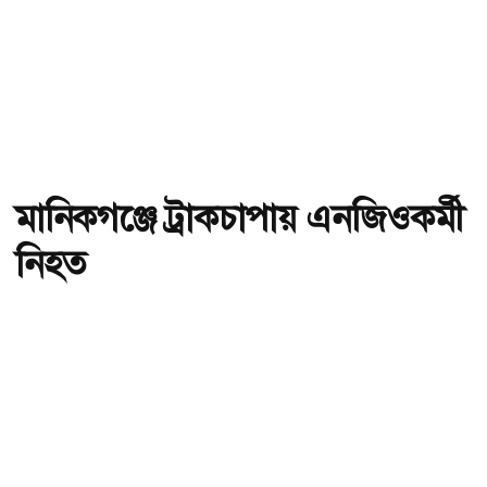
মানিকগঞ্জে ট্রাকচাপায় এনজিওকর্মী
নিহত
অ-
অ+