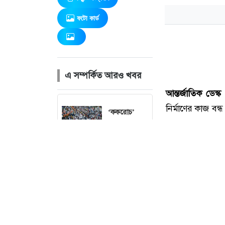
ফটো কার্ড
এ সম্পর্কিত আরও খবর
‘ককরোচ’
বিক্ষোভের পর
এবার ভারতের
ঝাড়খণ্ডে
চাকরির নিয়োগ
পরীক্ষা নিয়ে
নতুন আন্দোলন
পর্তুগালে
চাকরির আশায়