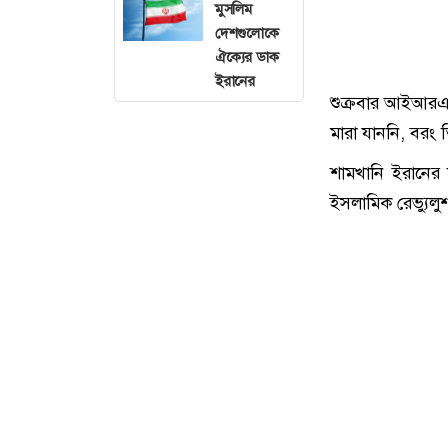
মুসলিম
দেশগুলোকে
ঐক্যের ডাক
ইরানের
শুক্রবার আইআরএন
মারা যাননি, বরং 
শামখানি ইরানের শ
ইসলামিক রেভ্যুলুশন