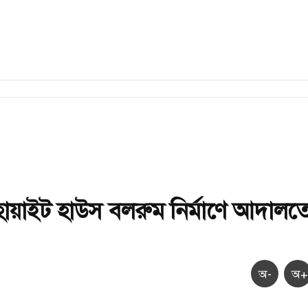
র হোয়াইট হাউস বলরুম নির্মাণে আদালত
অ-
অ+