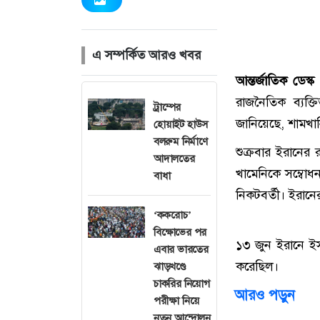
এ সম্পর্কিত আরও খবর
আন্তর্জাতিক ডেস্
রাজনৈতিক ব্যক্ত
ট্রাম্পের
জানিয়েছে, শামখান
হোয়াইট হাউস
বলরুম নির্মাণে
শুক্রবার ইরানের 
আদালতের
খামেনিকে সম্বোধ
বাধা
নিকটবর্তী। ইরানে
‘ককরোচ’
বিক্ষোভের পর
১৩ জুন ইরানে ইস
এবার ভারতের
করেছিল।
ঝাড়খণ্ডে
চাকরির নিয়োগ
আরও পড়ুন
পরীক্ষা নিয়ে
নতুন আন্দোলন