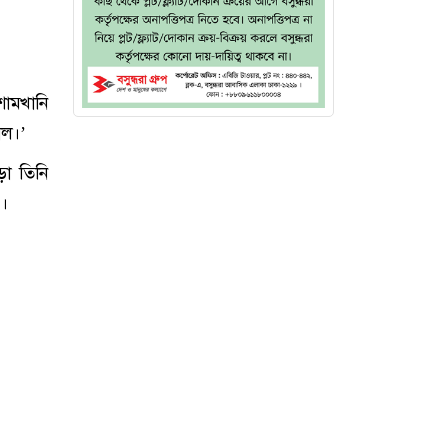
শামখানি
শীল।’
ড়া তিনি
ন।