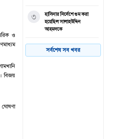
হাসিনার নির্দেশে গুম করা
৩
হয়েছিল সালাহউদ্দিন
আহমদকে
ামরিক ও
ণমাধ্যম
কর্ণফুলী গ্রুপে ম্যানেজার পদে
৪
সর্বশেষ সব খবর
নিয়োগ, কর্মস্থল ঢাকা
 শামখানি
প্রধানমন্ত্রী দৈনিক ১৮-১৯ ঘণ্টা
৫
। বিজয়
কাজ করছেন : গণপূর্তমন্ত্রী
আনুষ্ঠানিকভাবে উদ্বোধন করা
৬
হলো বগুড়ার শাহ ফতেহ আলী
ত ঘোষণা
সেতু