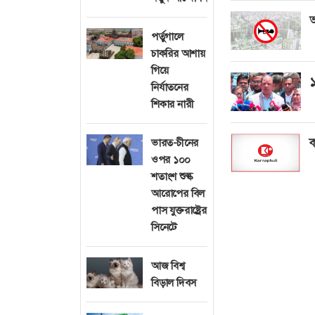
আ
পর্তুগালে
চাকরির আশায়
গিয়ে
১
নির্যাতনের
শিকার নারী
ক
ভারত-চীনের
ওপর ১০০
শতাংশ শুল্ক
আরোপের বিল
পাস যুক্তরাষ্ট্রের
সিনেটে
আজ বিশ্ব
বিড়াল দিবস