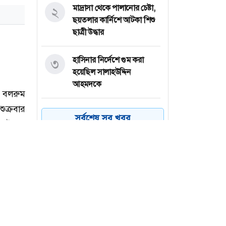
মাদ্রাসা থেকে পালানোর চেষ্টা,
২
ছয়তলার কার্নিশে আটকা শিশু
ছাত্রী উদ্ধার
হাসিনার নির্দেশে গুম করা
৩
হয়েছিল সালাহউদ্দিন
আহমদকে
কর্ণফুলী গ্রুপে ম্যানেজার পদে
৪
সর্বশেষ সব খবর
নিয়োগ, কর্মস্থল ঢাকা
প্রধানমন্ত্রী দৈনিক ১৮-১৯ ঘণ্টা
৫
কাজ করছেন : গণপূর্তমন্ত্রী
আনুষ্ঠানিকভাবে উদ্বোধন করা
৬
হলো বগুড়ার শাহ ফতেহ আলী
সেতু