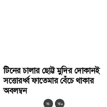
টিনের চালার ছোট্ট মুদির দোকানই
সত্তোরর্ধ্ব ফাতেমার বেঁচে থাকার
অবলম্বন
অ-
অ+