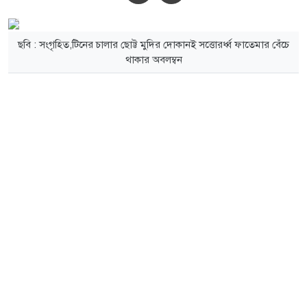
ছবি : সংগৃহিত,টিনের চালার ছোট্ট মুদির দোকানই সত্তোরর্ধ্ব ফাতেমার বেঁচে
থাকার অবলম্বন